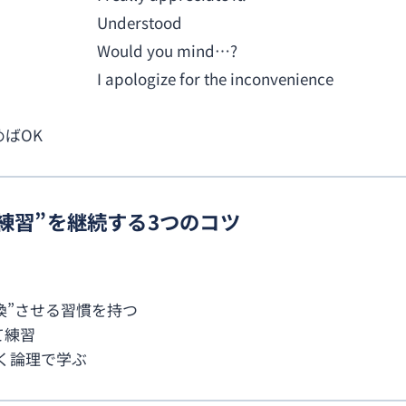
Understood
Would you mind…?
I apologize for the inconvenience
めばOK
換え練習”を継続する3つのコツ
換”させる習慣を持つ
て練習
なく論理で学ぶ