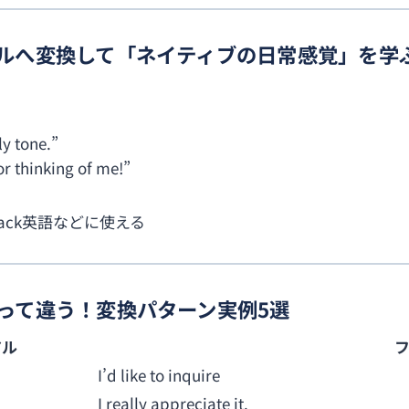
アルへ変換して「ネイティブの日常感覚」を学
ly tone.”
r thinking of me!”
ack英語などに使える
よって違う！変換パターン実例5選
アル
I’d like to inquire
I really appreciate it.