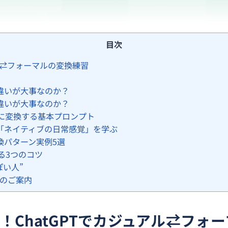
目次
ル⇄フォーマルの変換練習
違いが大事なのか？
違いが大事なのか？
マルに変換する基本プロンプト
「ネイティブの日常感覚」を学ぶ
換パターン実例5選
する3つのコツ
ぽい人”
Yのご案内
ChatGPTでカジュアル⇄フォ