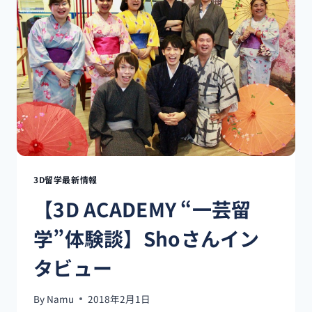
験
談】
MAMI
さ
ん
イ
ン
タ
ビ
ュ
ー
3D留学最新情報
【3D ACADEMY “一芸留
学”体験談】Shoさんイン
タビュー
By
Namu
2018年2月1日