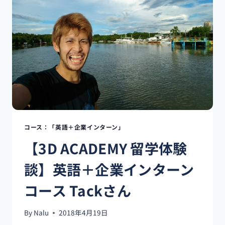
急
入
院
し
た
私
の
体
験
談！
コース：「英語＋企業インターン」
【3D ACADEMY 留学体験
談】英語＋企業インターン
コース Tackさん
By
Nalu
2018年4月19日