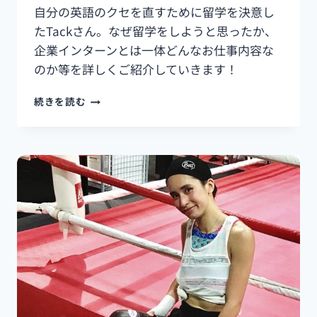
自分の英語のクセを直すために留学を決意し
たTackさん。なぜ留学をしようと思ったか、
企業インターンとは一体どんなお仕事内容な
のか等を詳しくご紹介していきます！
【3D
続きを読む
ACADEMY
留
学
体
験
談】
英
語
＋
企
業
イ
ン
タ