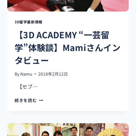
ー
ン
コ
ー
3D留学最新情報
ス
【3D ACADEMY “一芸留
TACK
さ
学”体験談】Mamiさんイン
ん
タビュー
By
Namu
2018年2月12日
【セブ…
【3D
続きを読む
ACADEMY
“一
芸
留
学”体