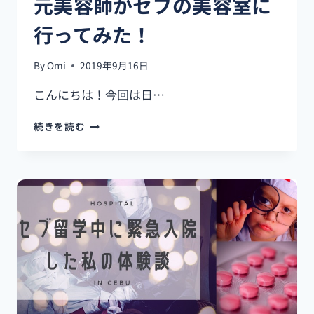
元美容師がセブの美容室に
行ってみた！
By
Omi
2019年9月16日
こんにちは！今回は日…
元
続きを読む
美
容
師
が
セ
ブ
の
美
容
室
に
行
っ