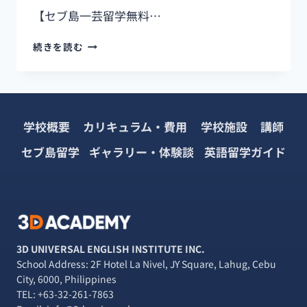
【セブ島一芸留学無料…
【3D
続きを読む
ACADEMY
“一
芸
留
学”体
学校概要
カリキュラム・費用
学校施設
講師
験
談】
セブ島留学
ギャラリー・体験談
英語留学ガイド
SHO
さ
ん
イ
ン
タ
ビ
3D UNIVERSAL ENGLISH INSTITUTE INC.
ュ
School Address: 2F Hotel La Nivel, JY Square, Lahug, Cebu
ー
City, 6000, Philippines
TEL:
+63-32-261-7863