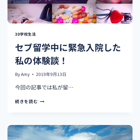
て
み
た！
3D学校生活
セブ留学中に緊急入院した
私の体験談！
By
Amy
2019年9月13日
今回の記事では私が留…
セ
続きを読む
ブ
留
学
中
に
緊