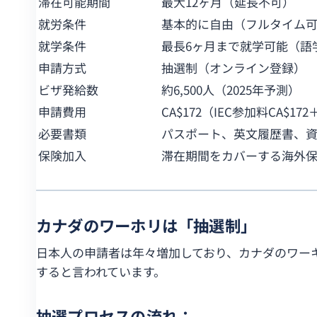
滞在可能期間
最大12ヶ月（延長不可）
就労条件
基本的に自由（フルタイム
就学条件
最長6ヶ月まで就学可能（語
申請方式
抽選制（オンライン登録）
ビザ発給数
約6,500人（2025年予測）
申請費用
CA$172（IEC参加料CA$
必要書類
パスポート、英文履歴書、資金
保険加入
滞在期間をカバーする海外
カナダのワーホリは「抽選制」
日本人の申請者は年々増加しており、カナダのワー
すると言われています。
抽選プロセスの流れ：