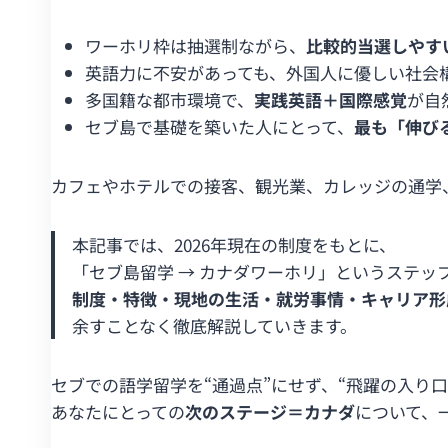
ワーホリ枠は抽選制ながら、
比較的当選しやす
英語力に不安があっても、外国人に優しい社会
多国籍な都市環境で、
実践英語＋国際感覚
が自
セブ島で基礎を築いた人にとって、
最も「伸び
カフェやホテルでの接客、観光業、カレッジの通学、
本記事では、2026年現在の制度をもとに、
「セブ島留学 → カナダワーホリ」というステッ
制度・特徴・現地の生活・就労事情・キャリア形
余すことなく徹底解説していきます。
セブでの語学留学を“通過点”にせず、“飛躍の入り口
あなたにとっての
次のステージ＝カナダ
について、