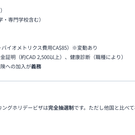
可）
学・専門学校含む）
172＋バイオメトリクス費用CA$85）※変動あり
証明（約CAD 2,500以上）、健康診断（職種により）
保険への加入が
義務
キングホリデービザは
完全抽選制
です。ただし他国と比べて