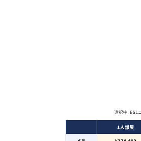
選択中:
ES
1人部屋
4
週
¥274,400