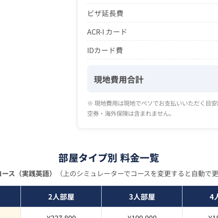
ビザ延長費
ACR-I カード
IDカード費
現地費用合計
※ 現地費用は現地でペソでお支払いいただく目
空券・海外保険は含まれません。
部屋タイプ別 料金一覧
Lコース（実践英語）
（上のシミュレーターでコースを変更すると自動で
2人部屋
3人部屋
4
¥227,800
¥199,900
¥1