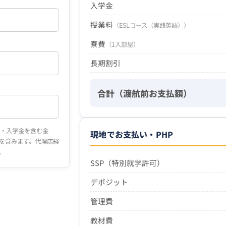
入学金
授業料
（
ESLコース（実践英語）
）
寮費
（
1人部屋
）
長期割引
合計（渡航前お支払額）
費・入学金を含む金
現地でお支払い・PHP
を含みます。代理店経
。
SSP（特別就学許可）
デポジット
管理費
教材費