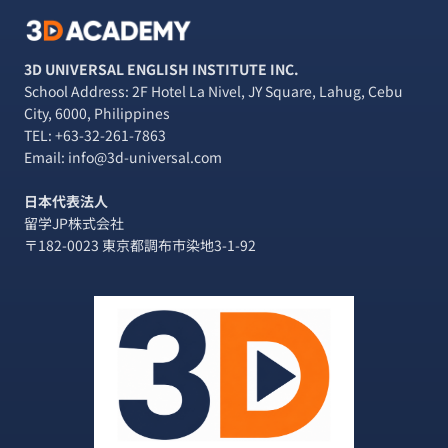
IT
パ
ー
3D UNIVERSAL ENGLISH INSTITUTE INC.
ク
School Address: 2F Hotel La Nivel, JY Square, Lahug, Cebu
内
City, 6000, Philippines
に
TEL:
+63-32-261-7863
あ
Email: info@3d-universal.com
る
本
日本代表法人
格
留学JP株式会社
カ
〒182-0023 東京都調布市染地3-1-92
レ
ー
【BHARAT
SPICE】