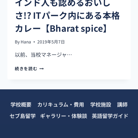
インド人も認めるおいし
さ!? ITパーク内にある本格
カレー【Bharat spice】
By
Hana
2019年5月7日
以前、当校マネージャ…
イ
続きを読む
ン
ド
人
も
認
学校概要
カリキュラム・費用
学校施設
講師
め
る
セブ島留学
ギャラリー・体験談
英語留学ガイド
お
い
し
さ!?