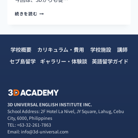
【新
続きを読む
し
く
な
っ
た
学校概要
カリキュラム・費用
学校施設
講師
FUJINOYA！】〜
本
セブ島留学
ギャラリー・体験談
英語留学ガイド
格
的
な
ケ
ー
キ
と
3D UNIVERSAL ENGLISH INSTITUTE INC.
コ
School Address: 2F Hotel La Nivel, JY Square, Lahug, Cebu
ー
City, 6000, Philippines
ヒ
TEL:
+63-32-261-7863
ー
Email: info@3d-universal.com
が