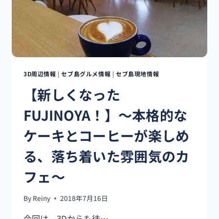
の
隠
れ
家
レ
ス
ト
3D周辺情報
|
セブ島グルメ情報
|
セブ島現地情報
ラ
【新しくなった
ン
【FABIO’S】
FUJINOYA！】〜本格的な
ケーキとコーヒーが楽しめ
る、落ち着いた雰囲気のカ
フェ〜
By
Reiny
2018年7月16日
今回は、3Dからも徒…