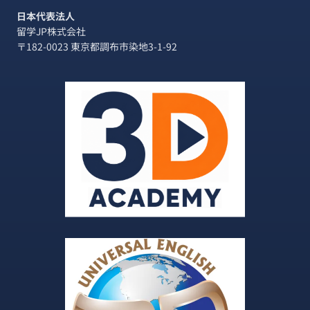
楽
日本代表法人
し
留学JP株式会社
め
〒182-0023 東京都調布市染地3-1-92
る、
落
ち
着
い
た
雰
囲
気
の
カ
フ
ェ〜