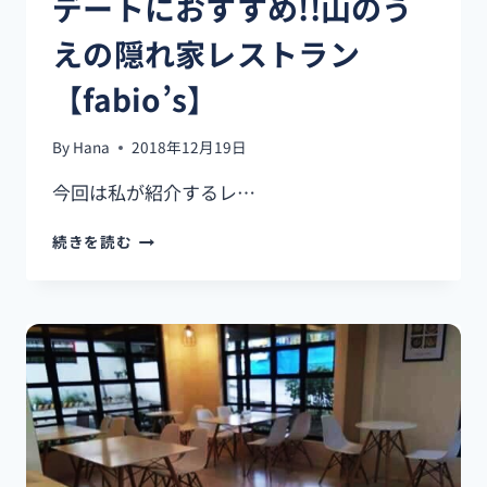
デートにおすすめ!!山のう
えの隠れ家レストラン
【fabio’s】
By
Hana
2018年12月19日
今回は私が紹介するレ…
デ
続きを読む
ー
ト
に
お
す
す
め!!
山
の
う
え