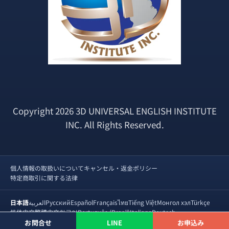
Copyright 2026 3D UNIVERSAL ENGLISH INSTITUTE
INC. All Rights Reserved.
個人情報の取扱いについて
キャンセル・返金ポリシー
特定商取引に関する法律
日本語
العربية
Русский
Español
Français
ไทย
Tiếng Việt
Монгол хэл
Türkçe
简体中文
繁體中文
한국어
Português (Brasil)
Italiano
Deutsch
©
2026
3D UNIVERSAL ENGLISH INSTITUTE INC.
お問合せ
LINE
お申込み