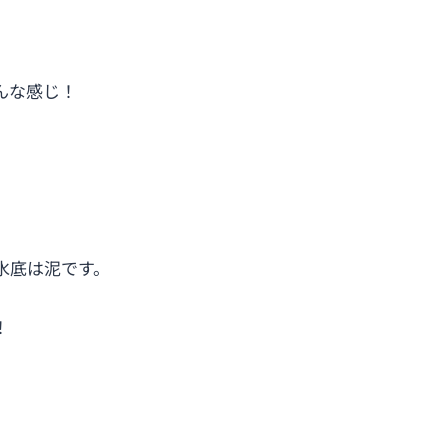
んな感じ！
水底は泥です。
！