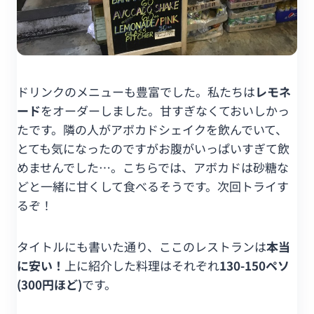
ドリンクのメニューも豊富でした。私たちは
レモネ
ード
をオーダーしました。甘すぎなくておいしかっ
たです。隣の人がアボカドシェイクを飲んでいて、
とても気になったのですがお腹がいっぱいすぎて飲
めませんでした…。こちらでは、アボカドは砂糖な
どと一緒に甘くして食べるそうです。次回トライす
るぞ！
タイトルにも書いた通り、ここのレストランは
本当
に安い！
上に紹介した料理はそれぞれ
130-150ペソ
(300円ほど)
です。