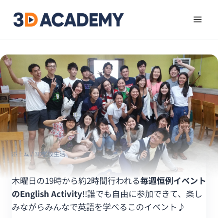
ホーム
/
3D学校生活
木曜日の19時から約2時間行われる
毎週恒例イベント
の
English Activity
!!誰でも自由に参加できて、楽し
みながらみんなで英語を学べるこのイベント♪