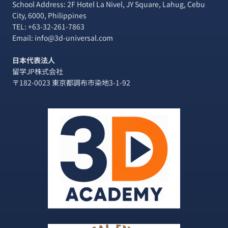
School Address: 2F Hotel La Nivel, JY Square, Lahug, Cebu
City, 6000, Philippines
TEL:
+63-32-261-7863
Email: info@3d-universal.com
日本代表法人
留学JP株式会社
〒182-0023 東京都調布市染地3-1-92