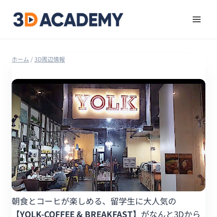
ホーム
/
3D周辺情報
朝食とコーヒが楽しめる、留学生に大人気の
【YOLK-COFFEE & BREAKFAST】
がなんと3Dから