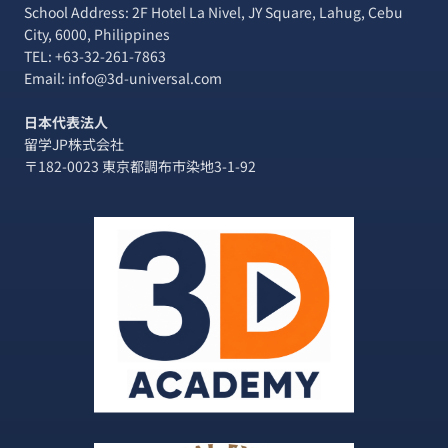
School Address: 2F Hotel La Nivel, JY Square, Lahug, Cebu
City, 6000, Philippines
TEL:
+63-32-261-7863
Email: info@3d-universal.com
日本代表法人
留学JP株式会社
〒182-0023 東京都調布市染地3-1-92