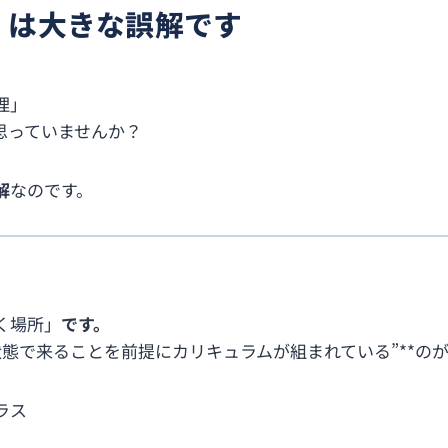
」は大きな誤解です
理」
思っていませんか？
解
なのです。
く場所」
です。
状態で来ることを前提にカリキュラムが組まれている”**の
ラス