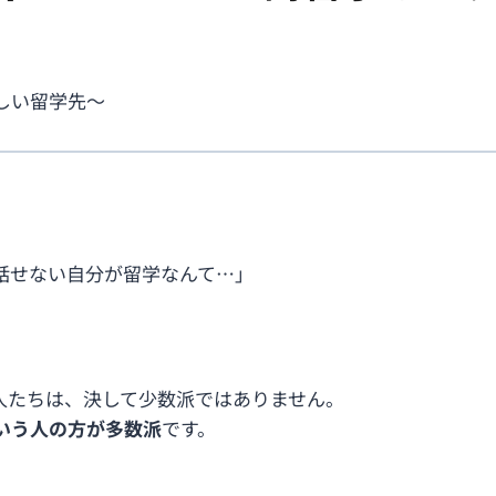
しい留学先〜
話せない自分が留学なんて…」
人たちは、決して少数派ではありません。
いう人の方が多数派
です。