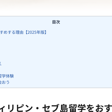
目次
めする理由【2025年版】
え
留学体験
会おう
ィリピン・セブ島留学をおすす