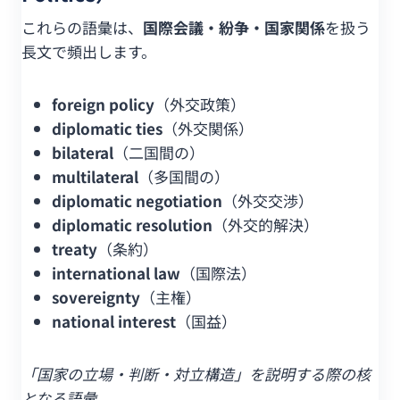
これらの語彙は、
国際会議・紛争・国家関係
を扱う
長文で頻出します。
foreign policy
（外交政策）
diplomatic ties
（外交関係）
bilateral
（二国間の）
multilateral
（多国間の）
diplomatic negotiation
（外交交渉）
diplomatic resolution
（外交的解決）
treaty
（条約）
international law
（国際法）
sovereignty
（主権）
national interest
（国益）
「国家の立場・判断・対立構造」を説明する際の核
となる語彙