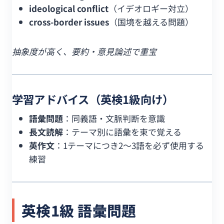
ideological conflict
（イデオロギー対立）
cross-border issues
（国境を越える問題）
抽象度が高く、要約・意見論述で重宝
学習アドバイス（英検1級向け）
語彙問題
：同義語・文脈判断を意識
長文読解
：テーマ別に語彙を束で覚える
英作文
：1テーマにつき2〜3語を必ず使用する
練習
英検1級 語彙問題