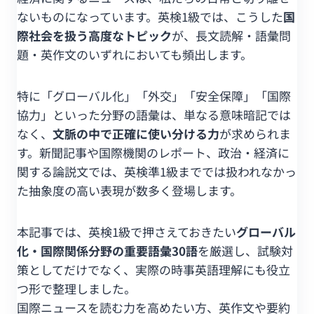
ないものになっています。英検1級では、こうした
国
際社会を扱う高度なトピック
が、長文読解・語彙問
題・英作文のいずれにおいても頻出します。
特に「グローバル化」「外交」「安全保障」「国際
協力」といった分野の語彙は、単なる意味暗記では
なく、
文脈の中で正確に使い分ける力
が求められま
す。新聞記事や国際機関のレポート、政治・経済に
関する論説文では、英検準1級まででは扱われなかっ
た抽象度の高い表現が数多く登場します。
本記事では、英検1級で押さえておきたい
グローバル
化・国際関係分野の重要語彙30語
を厳選し、試験対
策としてだけでなく、実際の時事英語理解にも役立
つ形で整理しました。
国際ニュースを読む力を高めたい方、英作文や要約