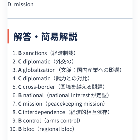
D. mission
解答・簡易解説
B
sanctions（経済制裁）
C
diplomatic（外交の）
A
globalization（文脈：国内産業への影響）
C
diplomatic（武力との対比）
C
cross-border（国境を越える問題）
B
national（national interest が定型）
C
mission（peacekeeping mission）
C
interdependence（経済的相互依存）
B
control（arms control）
B
bloc（regional bloc）