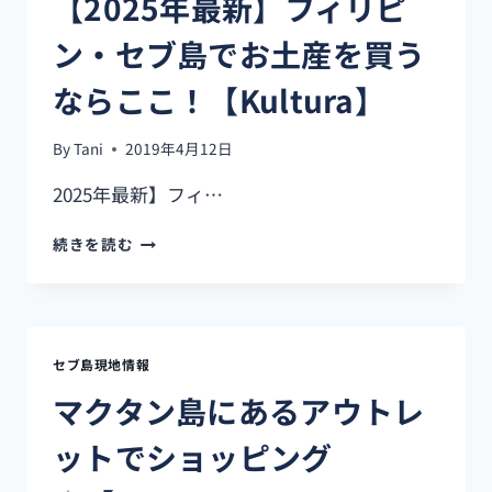
【2025年最新】フィリピ
ン・セブ島でお土産を買う
ならここ！【Kultura】
By
Tani
2019年4月12日
2025年最新】フィ…
【2025
続きを読む
年
最
新】
フ
ィ
セブ島現地情報
リ
ピ
マクタン島にあるアウトレ
ン・
セ
ットでショッピング
ブ
島