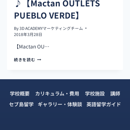
♪【Mactan OUTLETS
で
お
PUEBLO VERDE】
土
産
By
3D ACADEMYマーケティングチーム
を
2018年3月28日
買
う
【Mactan OU…
な
ら
マ
続きを読む
こ
ク
こ！
タ
【KULTURA】
ン
島
に
学校概要
カリキュラム・費用
学校施設
講師
あ
る
セブ島留学
ギャラリー・体験談
英語留学ガイド
ア
ウ
ト
レ