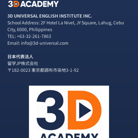
ッ
ト
で
3D UNIVERSAL ENGLISH INSTITUTE INC.
シ
School Address: 2F Hotel La Nivel, JY Square, Lahug, Cebu
ョ
City, 6000, Philippines
ッ
TEL:
+63-32-261-7863
ピ
Email: info@3d-universal.com
ン
グ
日本代表法人
♪【MACTAN
留学JP株式会社
OUTLETS
〒182-0023 東京都調布市染地3-1-92
PUEBLO
VERDE】