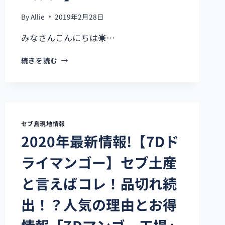
By
Allie
2019年2月28日
みなさんこんにちは☀…
近
続きを読む
く
て
安
い！
気
軽
セブ島現地情報
に
2020年最新情報!【7Dド
行
け
ライマンゴー】セブ土産
る
お
と言えばコレ！品切れ続
す
す
出！？人気の理由とお得
め
ビ