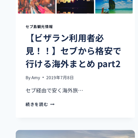
セブ島観光情報
【ビザラン利用者必
見！！】セブから格安で
行ける海外まとめ part2
By
Amy
2019年7月8日
セブ経由で安く海外旅…
【ビ
続きを読む
ザ
ラ
ン
利
用