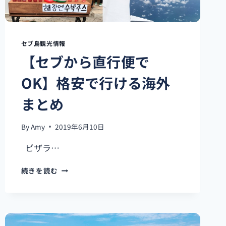
セブ島観光情報
【セブから直行便で
OK】格安で行ける海外
まとめ
By
Amy
2019年6月10日
ビザラ…
【セ
続きを読む
ブ
か
ら
直
行