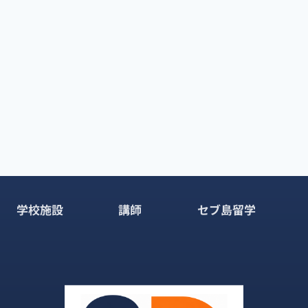
学校施設
講師
セブ島留学