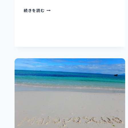
魅
続きを読む
力
は
夜
景
だ
け
じ
ゃ
な
い‼︎
【TOPS】
の
楽
し
み
方