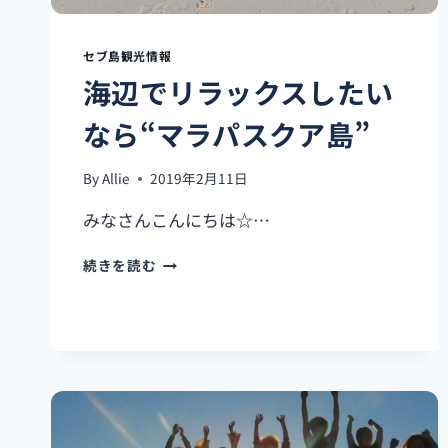
セブ島観光情報
海辺でリラックスしたい
なら“マラパスクア島”
By
Allie
2019年2月11日
みなさんこんにちは☆…
海
続きを読む
辺
で
リ
ラ
ッ
ク
ス
し