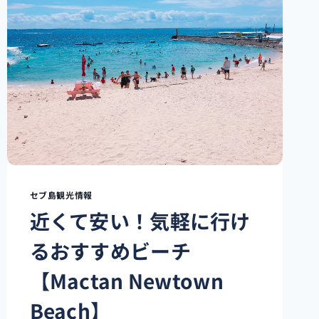
便
で
OK】
格
安
で
行
け
る
海
外
ま
と
セブ島観光情報
め
近くて安い！気軽に行け
るおすすめビーチ
【Mactan Newtown
Beach】