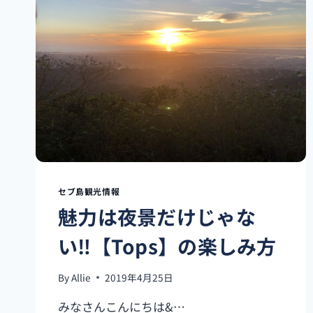
者
必
見！！】
セ
ブ
か
ら
格
安
で
行
け
る
セブ島観光情報
海
魅力は夜景だけじゃな
外
ま
い‼︎【Tops】の楽しみ方
と
め
PART2
By
Allie
2019年4月25日
みなさんこんにちは&…