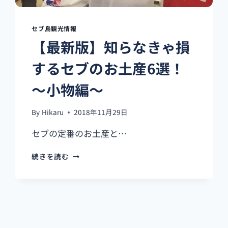
ま
っ
て
セブ島観光情報
み
【最新版】知らなきゃ損
ま
し
するセブのお土産6選！
た！
～小物編～
By
Hikaru
2018年11月29日
セブの定番のお土産と…
【最
続きを読む
新
版】
知
ら
な
き