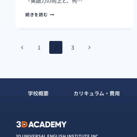
「英語力の向上と、何…
【3D
続きを読む
ACADEMY
セ
ミ
ス
ペ
パ
前
次
1
2
3
ル
ー
タ
の
の
コ
ペ
ペ
ジ
ー
ス
ー
ー
ナ
留
学
学校概要
カリキュラム・費用
ジ
ジ
ビ
体
験
ゲ
談】
MOKA
ー
さ
ん
シ
イ
3D UNIVERSAL ENGLISH INSTITUTE INC.