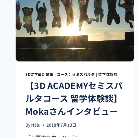
た
い
な
ら“マ
ラ
パ
ス
ク
ア
島”
3D留学最新情報
|
コース：セミスパルタ
|
留学体験談
【3D ACADEMYセミスパ
ルタコース 留学体験談】
Mokaさんインタビュー
By
Nalu
2018年7月13日