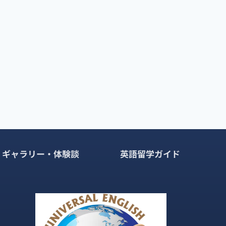
お
得
情
報
「7D
マ
ン
ゴ
ー
工
場」
っ
て??
ギャラリー・体験談
英語留学ガイド