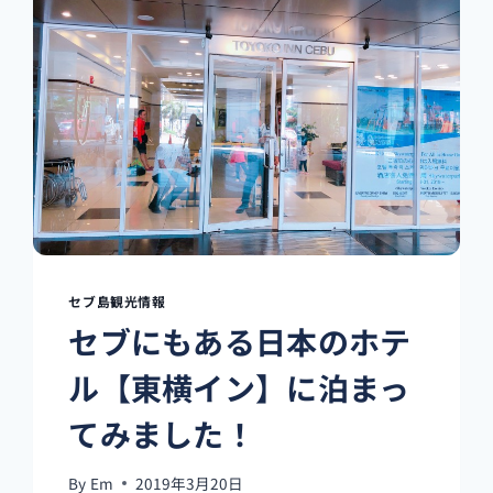
に
初
留
学!?
【絶
対
観
る
べ
き
セ
ブ
知
セブ島観光情報
識
セブにもある日本のホテ
20
選
ル【東横イン】に泊まっ
+Α！
前
てみました！
編】
By
Em
2019年3月20日