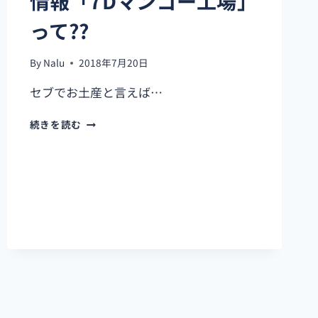
情報「7Dマンゴー工場」
ー
チ
って??
【MACTAN
NEWTOWN
BEACH】
By
Nalu
2018年7月20日
セブでお土産と言えば…
2020
続きを読む
年
最
新
情
報!
【7D
ド
ラ
イ
マ
ン
ゴ
ー】