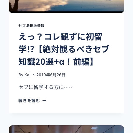
セブ島現地情報
えっ？コレ観ずに初留
学!?【絶対観るべきセブ
知識20選+α！前編】
By
Kai
2019年6月26日
セブに留学する方に……
え
続きを読む
っ？
コ
レ
観
ず