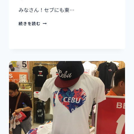
みなさん！セブにも東…
セ
続きを読む
ブ
に
も
あ
る
日
本
の
ホ
テ
ル
【東
横
イ
ン】
に
泊