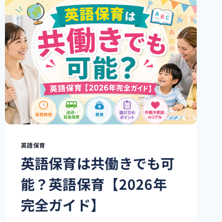
阪
お
す
す
め
完
全
ガ
イ
ド
｜
失
敗
し
英語保育
な
英語保育は共働きでも可
い
選
能？英語保育【2026年
び
方
完全ガイド】
と
人