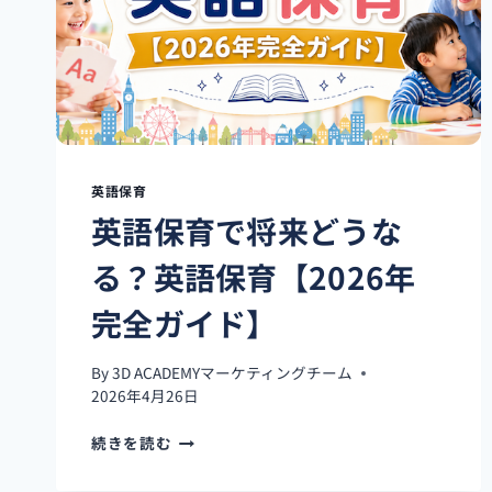
か
迷
っ
て
い
る
英
語
英語保育
保
英語保育で将来どうな
育
【2026
る？英語保育【2026年
年
完
完全ガイド】
全
ガ
イ
By
3D ACADEMYマーケティングチーム
ド】
2026年4月26日
英
続きを読む
語
保