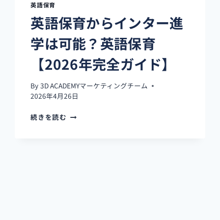
英語保育
年
英語保育からインター進
完
全
学は可能？英語保育
ガ
イ
【2026年完全ガイド】
ド】
By
3D ACADEMYマーケティングチーム
2026年4月26日
英
続きを読む
語
保
育
か
ら
イ
ン
タ
ー
進