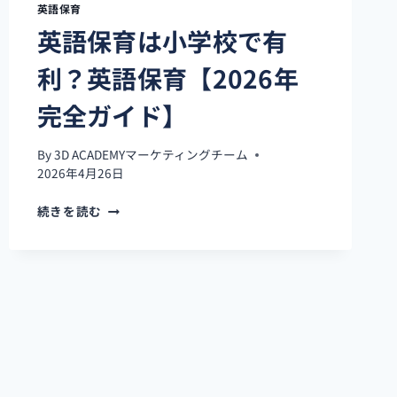
英語保育
全
英語保育は小学校で有
ガ
イ
利？英語保育【2026年
ド】
完全ガイド】
By
3D ACADEMYマーケティングチーム
2026年4月26日
英
続きを読む
語
保
育
は
小
学
校
で
有
利？