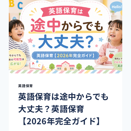
古
屋
お
す
す
め
完
全
ガ
イ
ド
｜
失
敗
英語保育
し
英語保育は途中からでも
な
い
大丈夫？英語保育
選
び
【2026年完全ガイド】
方
と