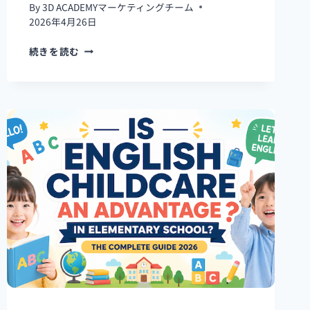
気
By
3D ACADEMYマーケティングチーム
ス
2026年4月26日
ク
ー
英
続きを読む
ル
語
一
保
覧
育
は
共
働
き
で
も
可
能？
英
語
保
育
【2026
年
完