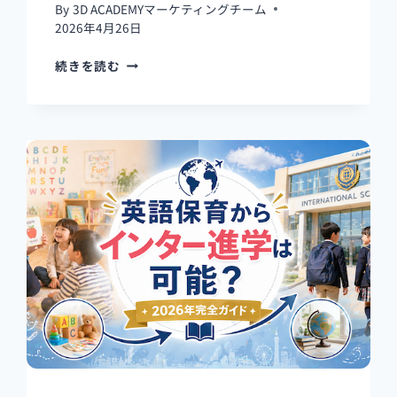
人
By
3D ACADEMYマーケティングチーム
気
2026年4月26日
ス
ク
英
続きを読む
ー
語
ル
保
一
育
覧
は
途
中
か
ら
で
も
大
丈
夫？
英
語
保
育
【2026