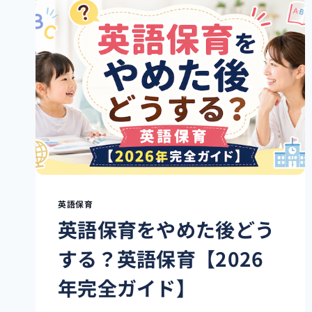
岡
お
す
す
め
完
全
ガ
イ
ド
｜
失
敗
し
英語保育
な
英語保育をやめた後どう
い
選
する？英語保育【2026
び
方
年完全ガイド】
と
人