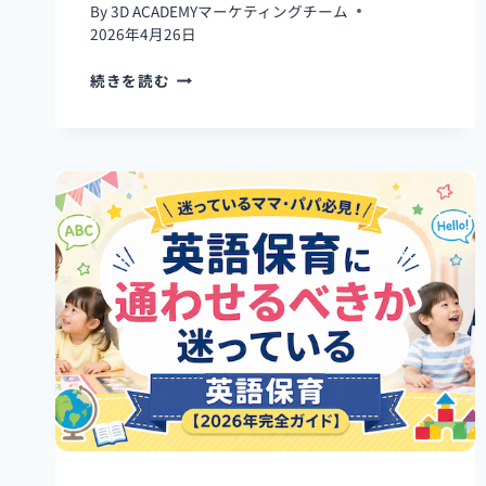
気
By
3D ACADEMYマーケティングチーム
ス
2026年4月26日
ク
ー
英
続きを読む
ル
語
一
保
覧
育
を
や
め
た
後
ど
う
す
る？
英
語
保
育
【2026
年