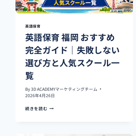
英語保育
英語保育 福岡 おすすめ
完全ガイド｜失敗しない
選び方と人気スクール一
覧
By
3D ACADEMYマーケティングチーム
2026年4月26日
英
続きを読む
語
保
育
福