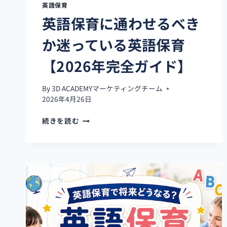
英語保育
完
英語保育に通わせるべき
全
ガ
か迷っている英語保育
イ
ド】
【2026年完全ガイド】
By
3D ACADEMYマーケティングチーム
2026年4月26日
英
続きを読む
語
保
育
に
通
わ
せ
る
べ
き