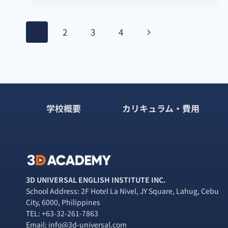
育
で
ペ
将
次
1
2
3
4
来
ー
ど
の
う
ペ
ジ
な
る？
ー
ナ
英
語
学校概要
カリキュラム・費用
ジ
ビ
保
育
ゲ
【2026
年
ー
完
全
シ
ガ
3D UNIVERSAL ENGLISH INSTITUTE INC.
イ
School Address: 2F Hotel La Nivel, JY Square, Lahug, Cebu
ョ
ド】
City, 6000, Philippines
TEL:
+63-32-261-7863
ン
Email: info@3d-universal.com