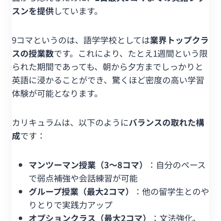
スンを提供
しています。
9コマというのは、語学学校としては
業界トップクラ
スの授業数
です。これにより、たとえ1週間という限
られた期間であっても、朝から夕方までしっかりと
英語に浸かることができ、驚くほど密度の高い学習
体験が可能となります。
カリキュラムは、以下のように
バランスの取れた構
成
です：
マンツーマン授業（3〜8コマ）
：自分のペース
で弱点補強や会話練習が可能
グループ授業（最大2コマ）
：他の留学生とのや
りとりで実践力アップ
オプションクラス（最大2コマ）
：文法強化、