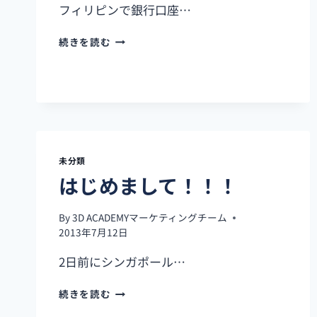
フィリピンで銀行口座…
フ
続きを読む
ィ
リ
ピ
ン
（セ
ブ
島）
で
未分類
の
はじめまして！！！
銀
行
口
By
3D ACADEMYマーケティングチーム
座
2013年7月12日
開
2日前にシンガポール…
設
は
続きを読む
じ