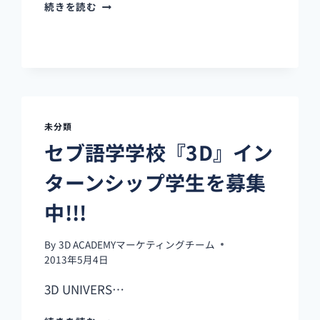
サ
を
続きを読む
マ
す
ー
る
シ
ー
ズ
ン
の
お
未分類
部
セブ語学学校『3D』イン
屋
の
ターンシップ学生を募集
空
き
中!!!
状
況
By
3D ACADEMYマーケティングチーム
2013年5月4日
3D UNIVERS…
セ