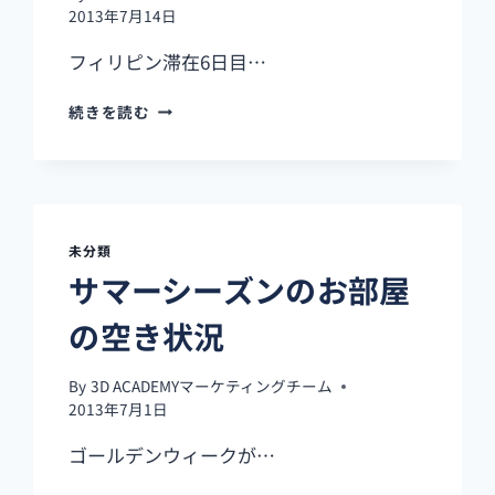
2013年7月14日
フィリピン滞在6日目…
フ
続きを読む
ィ
リ
ピ
ン
（セ
ブ
未分類
島）
サマーシーズンのお部屋
で
洗
の空き状況
濯
（ク
リ
By
3D ACADEMYマーケティングチーム
ー
2013年7月1日
ニ
ゴールデンウィークが…
ン
グ）