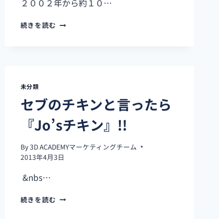
２００２年から約１０…
3D
続きを読む
UNIVERSAL
ACADEMY
オ
ー
プ
ニ
未分類
ン
セブのチキンと言ったら
グ
記
『Jo’sチキン』!!
念
パ
ー
By
3D ACADEMYマーケティングチーム
テ
2013年4月3日
ィ
&nbs…
ー！
セ
続きを読む
ブ
の