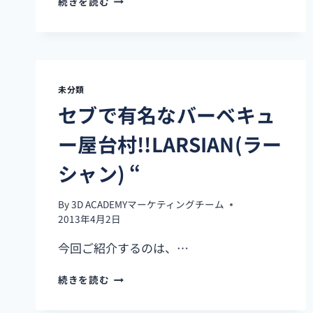
続きを読む
ブ
初？
の
フ
レ
ン
未分類
チ
セブで有名なバーベキュ
レ
ス
ー屋台村!!LARSIAN(ラー
ト
ラ
シャン) “
ン
【LA
MAISON
By
3D ACADEMYマーケティングチーム
ROSE(ピ
2013年4月2日
ン
今回ご紹介するのは、…
ク
ハ
セ
ウ
続きを読む
ブ
ス)】
で