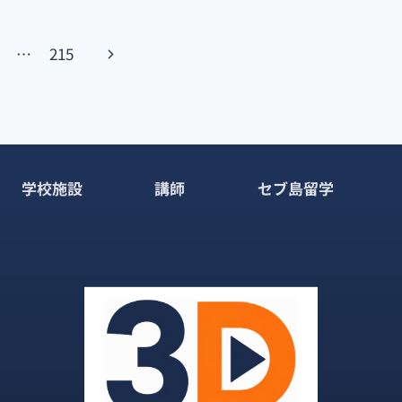
次
…
215
の
ペ
ー
学校施設
講師
セブ島留学
ジ