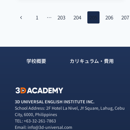
有
名
ペ
な
前
1
…
203
204
205
206
207
バ
ー
ー
の
ベ
ペ
ジ
キ
ュ
ー
ナ
ー
屋
学校概要
カリキュラム・費用
ジ
ビ
台
村!!LARSIAN(ラ
ゲ
ー
シ
ー
ャ
ン)
シ
“
3D UNIVERSAL ENGLISH INSTITUTE INC.
School Address: 2F Hotel La Nivel, JY Square, Lahug, Cebu
ョ
City, 6000, Philippines
TEL:
+63-32-261-7863
ン
Email: info@3d-universal.com