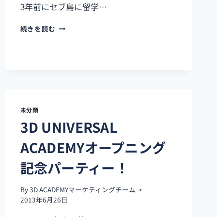
3年前にセブ島に留学…
フ
続きを読む
ィ
リ
ピ
ン
（セ
ブ
島）
の
未分類
イ
3D UNIVERSAL
ン
タ
ACADEMYオープニング
ー
ネ
記念パーティー！
ッ
ト
事
By
3D ACADEMYマーケティングチーム
情
2013年6月26日