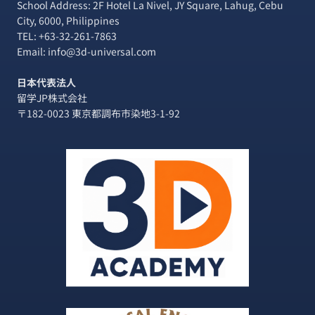
School Address: 2F Hotel La Nivel, JY Square, Lahug, Cebu
City, 6000, Philippines
TEL:
+63-32-261-7863
Email: info@3d-universal.com
日本代表法人
留学JP株式会社
〒182-0023 東京都調布市染地3-1-92