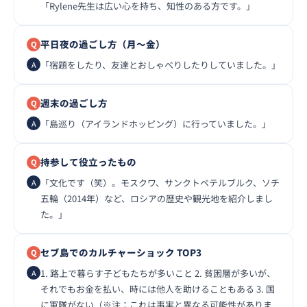
「Rylene先生は広い心を持ち、知性のある方です。」
平日夜の過ごし方（月〜金）
「宿題をしたり、友達とおしゃべりしたりしていました。」
週末の過ごし方
「島巡り（アイランドホッピング）に行っていました。」
持参して役立ったもの
「文化です（笑）。モスクワ、サンクトペテルブルク、ソチ
五輪（2014年）など、ロシアの歴史や観光地を紹介しまし
た。」
セブ島でのカルチャーショック TOP3
1. 路上で暮らす子どもたちが多いこと 2. 貧困層が多いが、
それでもお金を払い、時には他人を助けることもある 3. 国
に軍隊がない（※注：これは事実と異なる可能性がありま