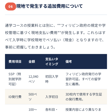
現地で発生する追加費用について
06
通学コースの授業料とは別に、**フィリピン政府の規定や学
校管理に基づく現地支払い費用**が発生します。これらはす
べて入学時に学校現地でペソ払い（現金）となりますので、
事前に把握しておきましょう。
支払いタ
費用項目
金額
備考
イミング
SSP（特
フィリピン政府発行の学
12,040
初回入学
別就学許
習許可証。すべての留学
ペソ
時
可証）
生に義務。
500ペ
3D校内で使用する学生証
ID発行費
入学初日
ソ
の発行費用。
100〜
各科目・
授業内容により異なりま