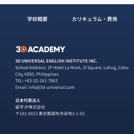
セ
ミ
ナ
学校概要
カリキュラム・費用
ー】
ト
レ
ッ
キ
ン
グ
3D UNIVERSAL ENGLISH INSTITUTE INC.
ガ
School Address: 2F Hotel La Nivel, JY Square, Lahug, Cebu
イ
City, 6000, Philippines
ド
TEL:
+63-32-261-7863
が
Email: info@3d-universal.com
セ
ブ
日本代表法人
で
留学JP株式会社
IT
〒182-0023 東京都調布市染地3-1-92
ガ
ー
ル