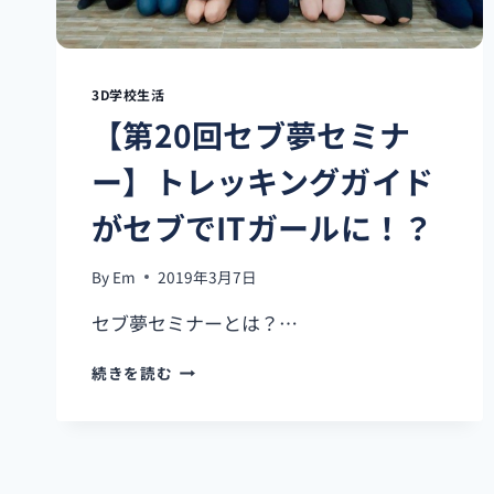
3D学校生活
【第20回セブ夢セミナ
ー】トレッキングガイド
がセブでITガールに！？
By
Em
2019年3月7日
セブ夢セミナーとは？…
【第
続きを読む
20
回
セ
ブ
夢