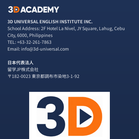
な
カ
フ
3D UNIVERSAL ENGLISH INSTITUTE INC.
ェ？！
School Address: 2F Hotel La Nivel, JY Square, Lahug, Cebu
【DEGREE9
City, 6000, Philippines
COFFEE】
TEL:
+63-32-261-7863
Email: info@3d-universal.com
日本代表法人
留学JP株式会社
〒182-0023 東京都調布市染地3-1-92