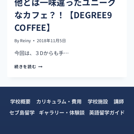
他とは一味違ったユニーク
なカフェ？！【DEGREE9
COFFEE】
By
Reiny
2018年11月5日
今回は、３Dからも手…
他
続きを読む
と
は
一
味
違
学校概要
カリキュラム・費用
学校施設
講師
っ
た
セブ島留学
ギャラリー・体験談
英語留学ガイド
ユ
ニ
ー
ク