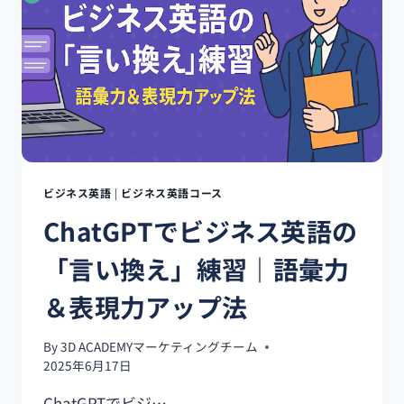
る
CHATGPT
英
語
ト
レ
ー
ニ
ン
グ：
ビジネス英語
|
ビジネス英語コース
出
ChatGPTでビジネス英語の
国
前
「言い換え」練習｜語彙力
に
や
＆表現力アップ法
る
べ
き
By
3D ACADEMYマーケティングチーム
5
2025年6月17日
つ
の
ChatGPTでビジ…