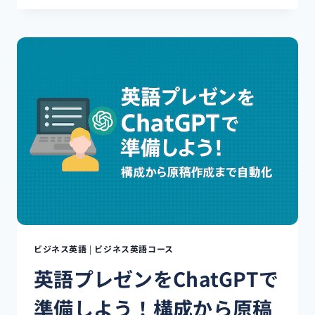
の
ビ
ジ
ネ
ス
メ
ー
ル
を
CHATGPT
で
瞬
間
添
削
｜
5
ビジネス英語
|
ビジネス英語コース
つ
英語プレゼンをChatGPTで
の
便
準備しよう！構成から原稿
利