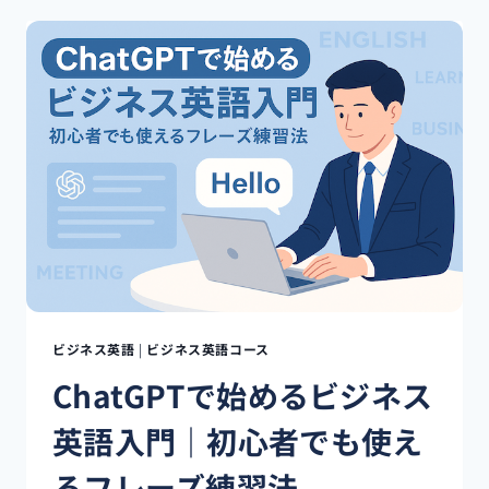
使
え
る
英
語
力
を
CHATGPT
で
鍛
え
る！
実
践
フ
レ
ビジネス英語
|
ビジネス英語コース
ー
ChatGPTで始めるビジネス
ズ
＆
英語入門｜初心者でも使え
QA
対
るフレーズ練習法
策