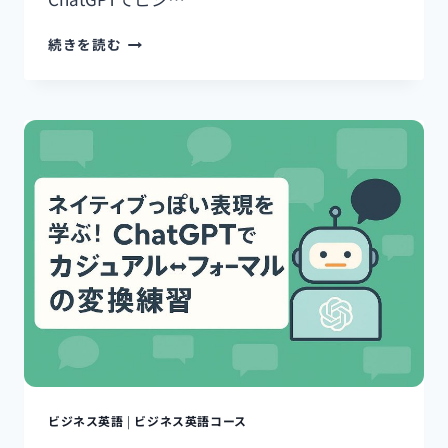
練
習
CHATGPT
続きを読む
で
ビ
ジ
ネ
ス
英
語
の
「言
い
換
え」
練
習
｜
語
彙
力
ビジネス英語
|
ビジネス英語コース
＆