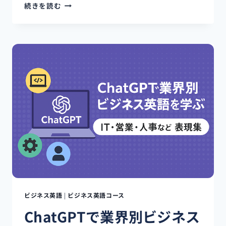
英
続きを読む
文
履
歴
書・
職
務
経
歴
書
を
CHATGPT
で
添
削・
作
成
す
る
ビジネス英語
|
ビジネス英語コース
方
ChatGPTで業界別ビジネス
法