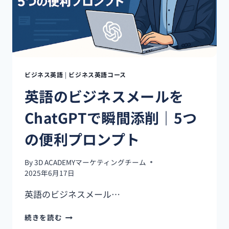
学
ぶ：
IT・
営
業・
人
事
ビジネス英語
|
ビジネス英語コース
な
英語のビジネスメールを
ど
の
ChatGPTで瞬間添削｜5つ
表
現
の便利プロンプト
集
By
3D ACADEMYマーケティングチーム
2025年6月17日
英語のビジネスメール…
英
続きを読む
語