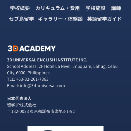
プ
学校概要
カリキュラム・費用
学校施設
講師
レ
イ
セブ島留学
ギャラリー・体験談
英語留学ガイド
練
習！
ビ
ジ
ネ
ス
英
3D UNIVERSAL ENGLISH INSTITUTE INC.
会
School Address: 2F Hotel La Nivel, JY Square, Lahug, Cebu
話
City, 6000, Philippines
の
TEL:
+63-32-261-7863
模
Email: info@3d-universal.com
擬
面
日本代表法人
接
留学JP株式会社
5
〒182-0023 東京都調布市染地3-1-92
選