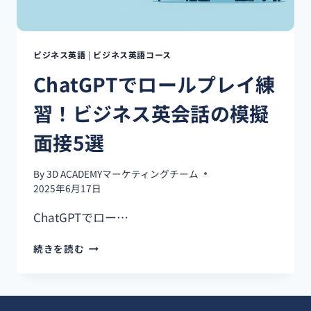
心
者
で
も
ビジネス英語
|
ビジネス英語コース
使
ChatGPTでロールプレイ練
え
る
習！ビジネス英会話の模擬
フ
レ
面接5選
ー
ズ
練
By
3D ACADEMYマーケティングチーム
習
2025年6月17日
法
ChatGPTでロー…
CHATGPT
続きを読む
で
ロ
ー
ル