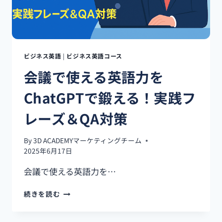
う！
構
成
か
ら
原
ビジネス英語
|
ビジネス英語コース
稿
会議で使える英語力を
作
成
ChatGPTで鍛える！実践フ
ま
で
レーズ＆QA対策
自
動
化
By
3D ACADEMYマーケティングチーム
2025年6月17日
会議で使える英語力を…
会
続きを読む
議
で