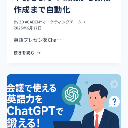
プ
作成まで自動化
ロ
ン
プ
By
3D ACADEMYマーケティングチーム
ト
2025年6月17日
英語プレゼンをCha…
英
続きを読む
語
プ
レ
ゼ
ン
を
CHATGPT
で
準
備
し
よ