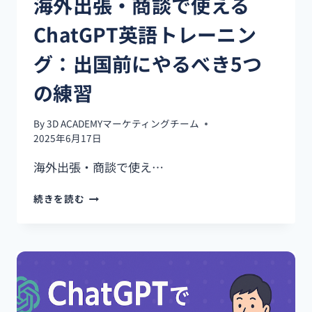
海外出張・商談で使える
ChatGPT英語トレーニン
グ：出国前にやるべき5つ
の練習
By
3D ACADEMYマーケティングチーム
2025年6月17日
海外出張・商談で使え…
海
続きを読む
外
出
張・
商
談
で
使
え