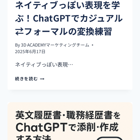
ネイティブっぽい表現を学
表
現
ぶ！ChatGPTでカジュアル
力
ア
⇄フォーマルの変換練習
ッ
プ
法
By
3D ACADEMYマーケティングチーム
2025年6月17日
ネイティブっぽい表現…
ネ
続きを読む
イ
テ
ィ
ブ
っ
ぽ
い
表
現