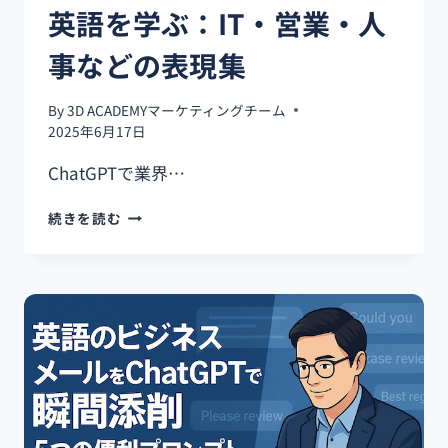
英語を学ぶ：IT・営業・人
事などの表現集
By
3D ACADEMYマーケティングチーム
2025年6月17日
ChatGPTで業界…
CHATGPT
続きを読む
で
業
界
別
ビ
ジ
ネ
ス
英
語
を