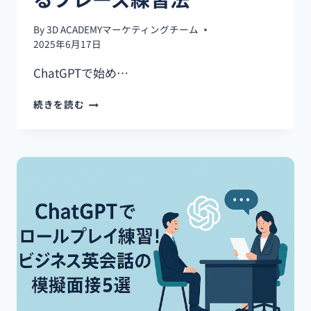
By
3D ACADEMYマーケティングチーム
2025年6月17日
ChatGPTで始め…
CHATGPT
続きを読む
で
始
め
る
ビ
ジ
ネ
ス
英
語
入
門
｜
初