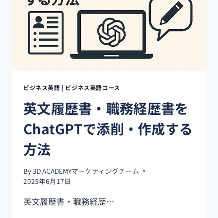
を
学
ぶ！
CHATGPT
で
カ
ジ
ュ
ア
ビジネス英語
|
ビジネス英語コース
ル
英文履歴書・職務経歴書を
⇄
フ
ChatGPTで添削・作成する
ォ
ー
方法
マ
ル
の
By
3D ACADEMYマーケティングチーム
変
2025年6月17日
換
練
英文履歴書・職務経歴…
習