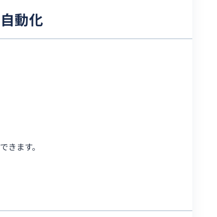
で自動化
？
できます。