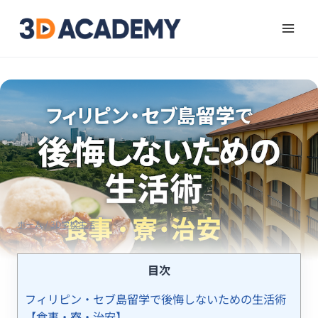
ホーム
/
3D学校生活
目次
フィリピン・セブ島留学で後悔しないための生活術
【食事・寮・治安】