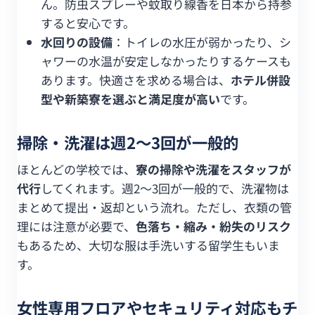
ん。防虫スプレーや蚊取り線香を日本から持参
すると安心です。
水回りの設備
：トイレの水圧が弱かったり、シ
ャワーの水温が安定しなかったりするケースも
あります。快適さを求める場合は、
ホテル併設
型や新築寮を選ぶと満足度が高い
です。
掃除・洗濯は週2〜3回が一般的
ほとんどの学校では、
寮の掃除や洗濯をスタッフが
代行
してくれます。週2〜3回が一般的で、洗濯物は
まとめて提出・返却という流れ。ただし、衣類の管
理には注意が必要で、
色落ち・縮み・紛失のリスク
もあるため、大切な服は手洗いする留学生もいま
す。
女性専用フロアやセキュリティ対応もチ