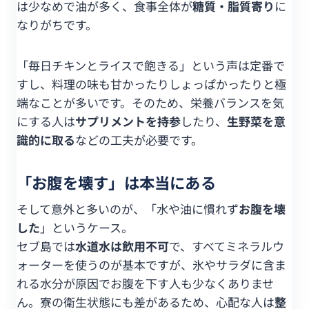
は少なめで油が多く、食事全体が
糖質・脂質寄り
に
なりがちです。
「毎日チキンとライスで飽きる」という声は定番で
すし、料理の味も甘かったりしょっぱかったりと極
端なことが多いです。そのため、栄養バランスを気
にする人は
サプリメントを持参
したり、
生野菜を意
識的に取る
などの工夫が必要です。
「お腹を壊す」は本当にある
そして意外と多いのが、「水や油に慣れず
お腹を壊
した
」というケース。
セブ島では
水道水は飲用不可
で、すべてミネラルウ
ォーターを使うのが基本ですが、氷やサラダに含ま
れる水分が原因でお腹を下す人も少なくありませ
ん。寮の衛生状態にも差があるため、心配な人は
整