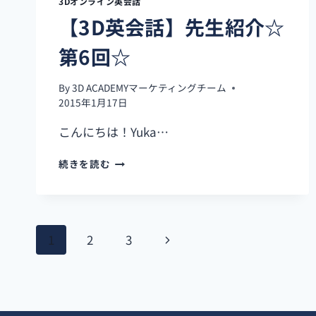
3Dオンライン英会話
と
【3D英会話】先生紹介☆
ラ
ン
第6回☆
チ
（LA
BELLA）
By
3D ACADEMYマーケティングチーム
2015年1月17日
こんにちは！Yuka…
【3D
続きを読む
英
会
話】
先
ペ
生
次
1
2
3
紹
ー
介
の
☆
ペ
ジ
第
6