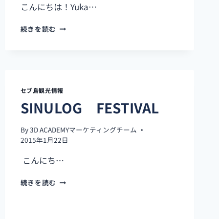
こんにちは！Yuka…
お
続きを読む
茶
が
飲
み
た
い
セブ島観光情報
と
SINULOG FESTIVAL
き
は･･････
By
3D ACADEMYマーケティングチーム
2015年1月22日
こんにち…
SINULOG
続きを読む
FESTIVAL