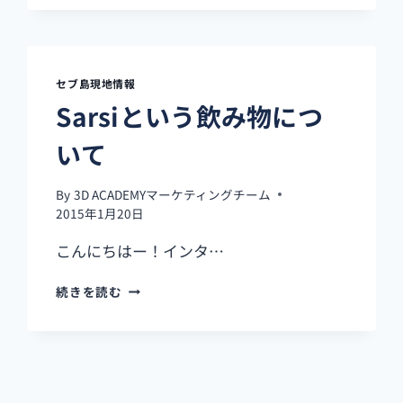
ス
マ
ス
の
教
セブ島現地情報
会
Sarsiという飲み物につ
で
思
いて
っ
た
こ
By
3D ACADEMYマーケティングチーム
と
2015年1月20日
こんにちはー！インタ…
SARSI
続きを読む
と
い
う
飲
み
物