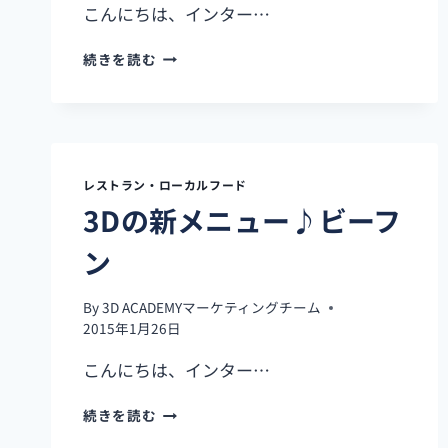
こんにちは、インター…
特
続きを読む
大
配
達
ピ
ザ
CALDA
レストラン・ローカルフード
PIZZA
3Dの新メニュー♪ビーフ
ン
By
3D ACADEMYマーケティングチーム
2015年1月26日
こんにちは、インター…
3D
続きを読む
の