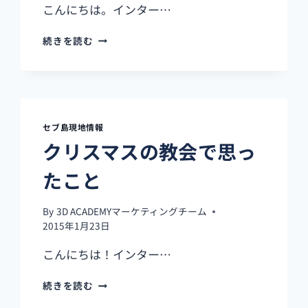
こんにちは。インター…
恐
続きを読む
怖
の･･･？
ナ
イ
ト
遊
セブ島現地情報
園
クリスマスの教会で思っ
地
たこと
By
3D ACADEMYマーケティングチーム
2015年1月23日
こんにちは！インター…
ク
続きを読む
リ