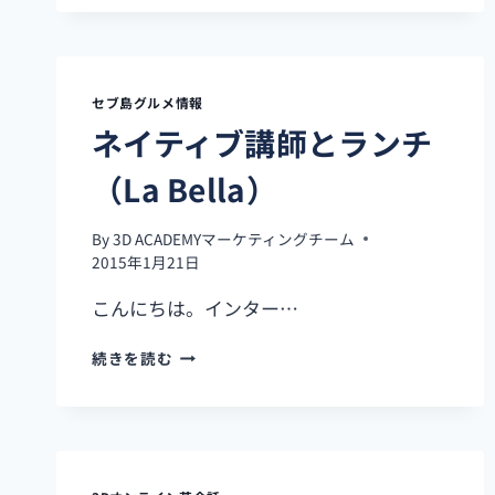
新
メ
ニ
ュ
ー
セブ島グルメ情報
♪
ネイティブ講師とランチ
ビ
ー
（La Bella）
フ
ン
By
3D ACADEMYマーケティングチーム
2015年1月21日
こんにちは。インター…
ネ
続きを読む
イ
テ
ィ
ブ
講
師