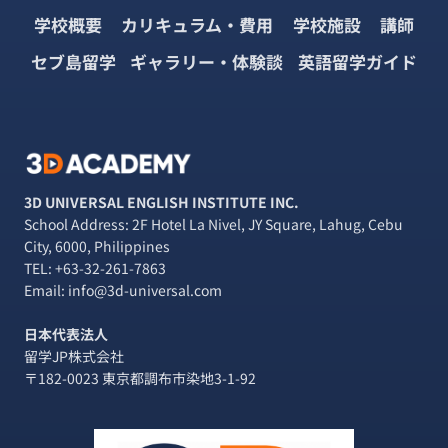
大
学校概要
カリキュラム・費用
学校施設
講師
の
台
セブ島留学
ギャラリー・体験談
英語留学ガイド
風
警
報!!・・・
し
か
し
台
3D UNIVERSAL ENGLISH INSTITUTE INC.
風
School Address: 2F Hotel La Nivel, JY Square, Lahug, Cebu
は
City, 6000, Philippines
直
TEL:
+63-32-261-7863
撃
Email: info@3d-universal.com
し
な
日本代表法人
い
留学JP株式会社
島？
〒182-0023 東京都調布市染地3-1-92