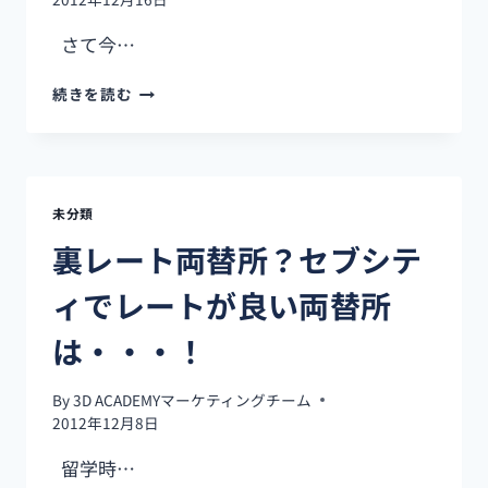
ッ
プ
さて今…
学
生
狭
続きを読む
募
い
集！
セ
ブ
島
の
未分類
巨
大
裏レート両替所？セブシテ
モ
ー
ィでレートが良い両替所
ル
「SM
は・・・！
シ
テ
By
3D ACADEMYマーケティングチーム
ィ」
2012年12月8日
留学時…