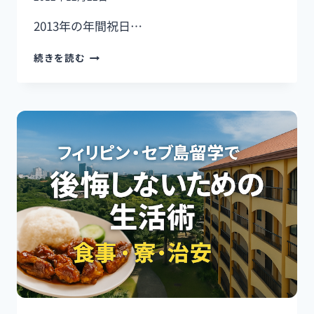
が
る
2013年の年間祝日…
留
学
【重
続きを読む
を
要】
提
2013
供
年
す
フ
る
ィ
英
リ
語
ピ
学
ン
校
の
【3D】
年
間
祝
日
予
定