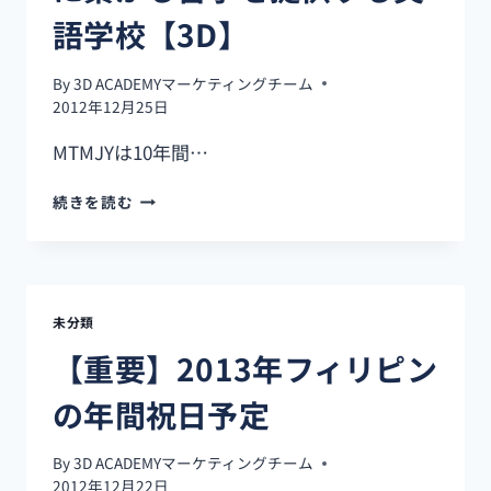
行
語学校【3D】
で
困
By
3D ACADEMYマーケティングチーム
っ
2012年12月25日
た
こ
MTMJYは10年間…
と
5
単
続きを読む
選
な
｜
る
現
経
地
験
生
よ
活
未分類
り
者
結
【重要】2013年フィリピン
が
果！
語
未
の年間祝日予定
る
来
実
に
情
By
3D ACADEMYマーケティングチーム
繋
2012年12月22日