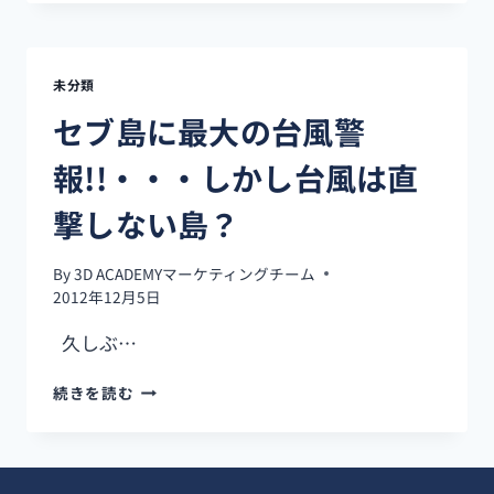
島
所
の
は・・・！
洗
練
未分類
さ
れ
セブ島に最大の台風警
た
ス
報!!・・・しかし台風は直
ポ
ッ
撃しない島？
ト
「IT
By
3D ACADEMYマーケティングチーム
パ
2012年12月5日
ー
ク」。
久しぶ…
で
も
セ
続きを読む
注
ブ
意!!
島
に
最