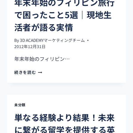
年末年始のフィリピン旅行
で困ったこと5選｜現地生
活者が語る実情
By
3D ACADEMYマーケティングチーム
2012年12月31日
年末年始のフィリピン…
年
続きを読む
末
年
始
の
フ
未分類
ィ
リ
単なる経験より結果！未来
ピ
ン
に繋がる留学を提供する英
旅