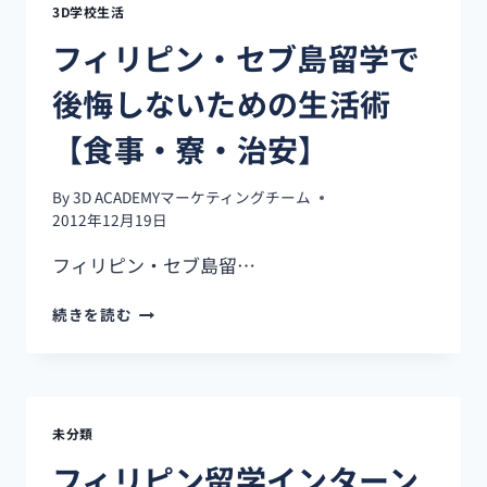
3D学校生活
フィリピン・セブ島留学で
後悔しないための生活術
【食事・寮・治安】
By
3D ACADEMYマーケティングチーム
2012年12月19日
フィリピン・セブ島留…
フ
続きを読む
ィ
リ
ピ
ン・
セ
未分類
ブ
島
フィリピン留学インターン