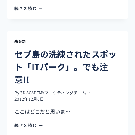
裏
続きを読む
レ
ー
ト
両
替
未分類
所？
セ
セブ島の洗練されたスポッ
ブ
シ
ト「ITパーク」。でも注
テ
ィ
意!!
で
レ
By
3D ACADEMYマーケティングチーム
ー
2012年12月6日
ト
が
ここはどこだと思いま…
良
い
セ
続きを読む
両
ブ
替