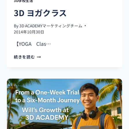
3D学校生活
(N’∀’)Η
3D ヨガクラス
By
3D ACADEMYマーケティングチーム
2014年10月30日
【YOGA Clas…
3D
続きを読む
ヨ
ガ
ク
ラ
ス