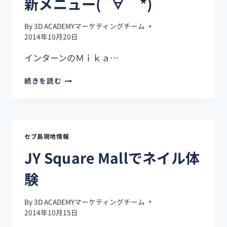
新メニュー(´∀｀*)
が
選
ん
By
3D ACADEMYマーケティングチーム
だ、
2014年10月20日
3D
インターンのＭｉｋａ…
ACADEMY
で
新
の
続きを読む
メ
成
ニ
長
ュ
の
ー
記
(´∀
録
セブ島現地情報
｀
*)
JY Square Mallでネイル体
験
By
3D ACADEMYマーケティングチーム
2014年10月15日