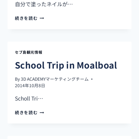
自分で塗ったネイルが…
JY
続きを読む
SQUARE
MALL
で
ネ
イ
セブ島観光情報
ル
体
School Trip in Moalboal
験
By
3D ACADEMYマーケティングチーム
2014年10月8日
Scholl Tri…
SCHOOL
続きを読む
TRIP
IN
MOALBOAL