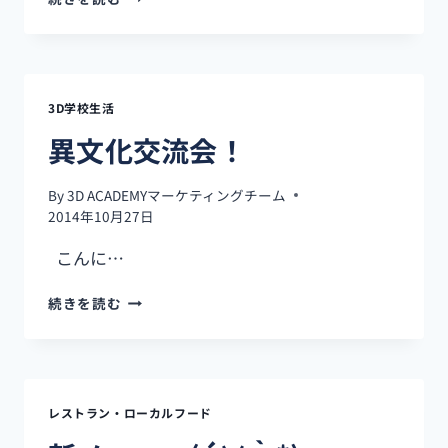
週
間
の
短
期
3D学校生活
留
学
異文化交流会！
か
ら
By
3D ACADEMYマーケティングチーム
半
2014年10月27日
年
の
こんに…
本
格
異
続きを読む
留
文
学
化
へ
交
｜
流
WILL
会！
さ
レストラン・ローカルフード
ん