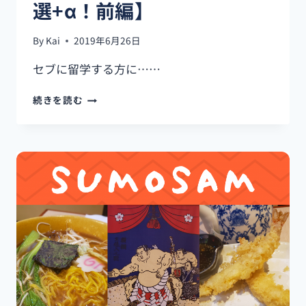
選+α！前編】
By
Kai
2019年6月26日
セブに留学する方に……
え
続きを読む
っ？
コ
レ
観
ず
に
初
留
学!?
【絶
対
観
る
べ