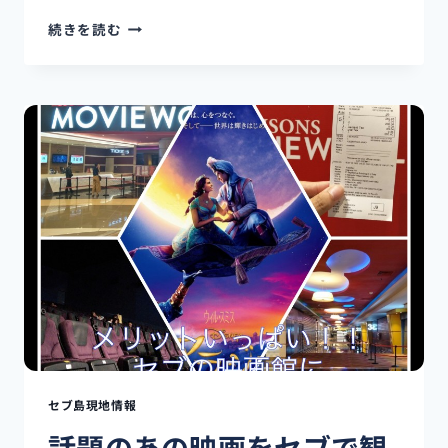
め
続きを読む
ち
ゃ
く
ち
ゃ
近
い
の
に
あ
ま
り
知
ら
れ
て
な
い⁉︎
セブ島現地情報
【美
話題のあの映画をセブで観
味