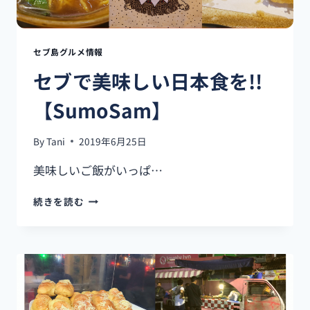
き
セ
ブ
知
セブ島グルメ情報
識
セブで美味しい日本食を!!
20
選
【SumoSam】
+Α！
前
編】
By
Tani
2019年6月25日
美味しいご飯がいっぱ…
セ
続きを読む
ブ
で
美
味
し
い
日