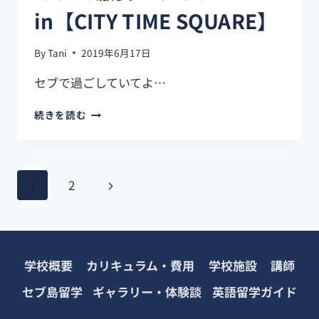
in【CITY TIME SQUARE】
By
Tani
2019年6月17日
セブで過ごしていてよ…
セ
続きを読む
ブ
で
激
安
ペ
次
1
2
カ
ラ
ー
の
オ
ケ
ペ
ジ
IN【CITY
TIME
学校概要
カリキュラム・費用
学校施設
講師
ー
ナ
SQUARE】
セブ島留学
ギャラリー・体験談
英語留学ガイド
ジ
ビ