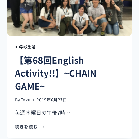
ォ
ト
ジ
ェ
ニ
ッ
ク
3D学校生活
ス
【第68回English
ポ
ッ
Activity!!】~CHAIN
ト
6
GAME~
選
By
Taku
2019年6月27日
毎週木曜日の午後7時…
【第
続きを読む
68
回