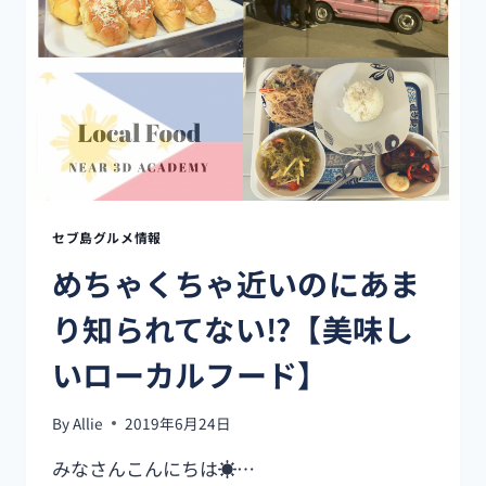
本
食
を!!
【SUMOSAM】
セブ島グルメ情報
めちゃくちゃ近いのにあま
り知られてない⁉︎【美味し
いローカルフード】
By
Allie
2019年6月24日
みなさんこんにちは☀…