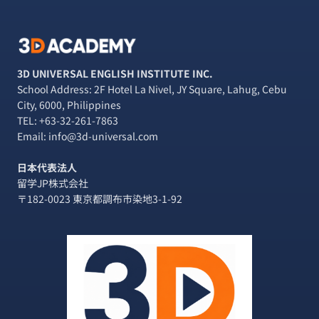
ゲ
ー
シ
3D UNIVERSAL ENGLISH INSTITUTE INC.
School Address: 2F Hotel La Nivel, JY Square, Lahug, Cebu
ョ
City, 6000, Philippines
TEL:
+63-32-261-7863
ン
Email: info@3d-universal.com
日本代表法人
留学JP株式会社
〒182-0023 東京都調布市染地3-1-92