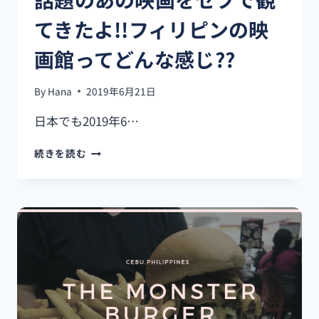
し
てきたよ!!フィリピンの映
い
ロ
画館ってどんな感じ??
ー
カ
ル
By
Hana
2019年6月21日
フ
ー
日本でも2019年6…
ド】
話
続きを読む
題
の
あ
の
映
画
を
セ
ブ
で
観