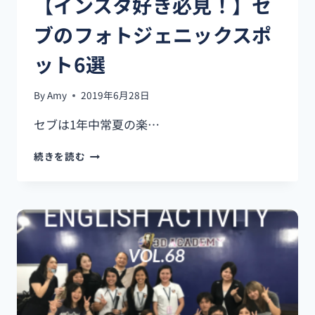
【インスタ好き必見！】セ
ブのフォトジェニックスポ
ット6選
By
Amy
2019年6月28日
セブは1年中常夏の楽…
【イ
続きを読む
ン
ス
タ
好
き
必
見！】
セ
ブ
の
フ