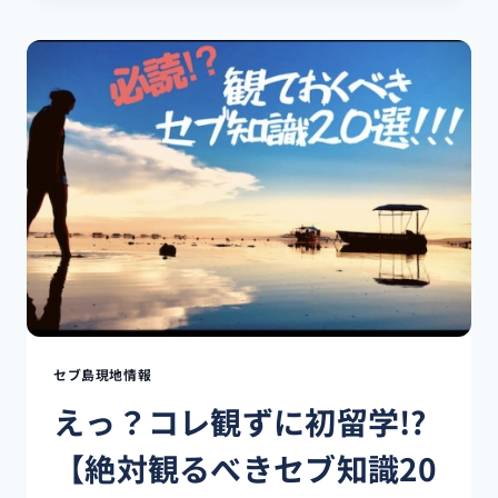
ENGLISH
ACTIVITY!!】
~CHAIN
GAME~
セブ島現地情報
えっ？コレ観ずに初留学!?
【絶対観るべきセブ知識20