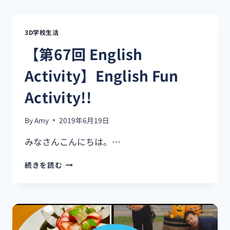
タ
ダ
飯
3D学校生活
し
た
【第67回 English
け
り
Activity】English Fun
ゃ
ぜ
Activity!!
ひ
チ
By
Amy
2019年6月19日
ャ
レ
みなさんこんにちは。…
ン
ジ!!
【第
続きを読む
【ZARK’S
67
BURGER】
回
ENGLISH
ACTIVITY】
ENGLISH
FUN