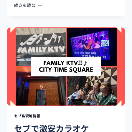
初
続きを読む
め
ま
し
て、
新
イ
ン
タ
ー
ン
の
KAI
で
す！！
セブ島現地情報
セブで激安カラオケ