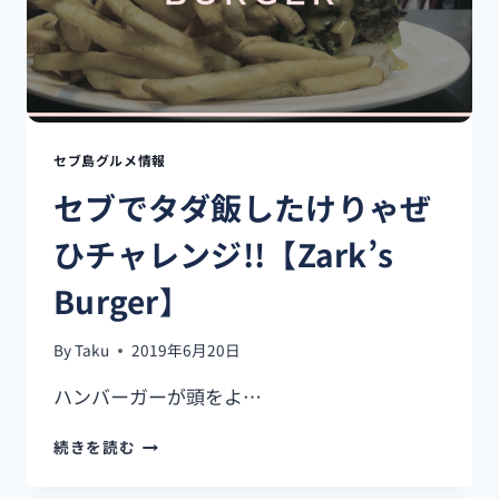
て
き
た
よ!!
フ
ィ
リ
セブ島グルメ情報
ピ
セブでタダ飯したけりゃぜ
ン
の
ひチャレンジ!!【Zark’s
映
画
Burger】
館
っ
て
By
Taku
2019年6月20日
ど
ん
ハンバーガーが頭をよ…
な
感
セ
続きを読む
じ??
ブ
で