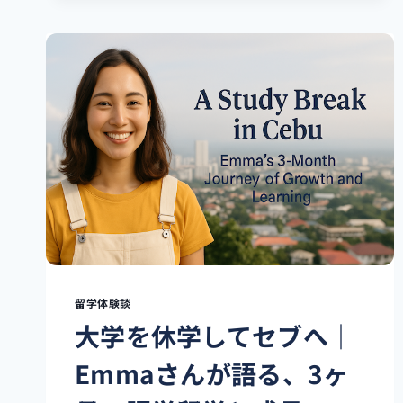
の
セ
ブ
留
学
で
見
え
た“本
当
の
英
語
力”｜
NELLY
さ
留学体験談
ん
大学を休学してセブへ｜
が
語
Emmaさんが語る、3ヶ
る
7