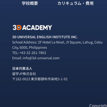
さ
学校概要
カリキュラム・費用
ジ
ビ
ん
が
ゲ
語
る、
ー
3
ヶ
シ
月
3D UNIVERSAL ENGLISH INSTITUTE INC.
の
School Address: 2F Hotel La Nivel, JY Square, Lahug, Cebu
ョ
語
City, 6000, Philippines
学
TEL:
+63-32-261-7863
ン
留
Email: info@3d-universal.com
学
と
日本代表法人
成
留学JP株式会社
長
〒182-0023 東京都調布市染地3-1-92
の
日々
Copyrigh