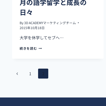
月の語学留学と成長の
週
間
日々
の
挑
戦
By
3D ACADEMYマーケティングチーム
と
2015年10月18日
成
長
大学を休学してセブへ…
大
続きを読む
学
を
休
学
ペ
し
前
1
2
て
ー
セ
の
ブ
ペ
ジ
へ
｜
ー
ナ
EMMA