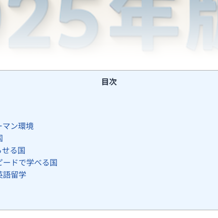
目次
ーマン環境
国
らせる国
ピードで学べる国
英語留学