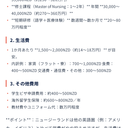
**修士課程（Master of Nursing：1〜2年）** 年間 **30,000〜
40,000NZD（約270〜360万円）**
**短期研修（語学＋医療体験）** 数週間〜数か月で **20〜80
万円程度**
2. 生活費
1か月あたり **1,500〜2,000NZD（約14〜18万円）** が目
安。
内訳例： 家賃（フラット・寮）：700〜1,000NZD 食費：
400〜500NZD 交通費・通信費・その他：300〜500NZD
3. その他費用
学生ビザ申請費用：約400〜500NZD
海外留学生保険：約600〜800NZD／年
教材費やユニフォーム代：数万円程度
**ポイント**：ニュージーランドは他の英語圏（例：アメリ
カ、イギリス）と比べて学費がやや抑えめですが、生活費は