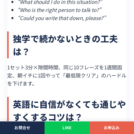
“What should I do in this situation?”
“Who is the right person to talk to?”
“Could you write that down, please?”
独学で続かないときの工夫
は？
1セット3分×隙間時間、同じ10フレーズを1週間固
定、朝イチに1回やって「最低限クリア」のハードル
を下げます。
英語に自信がなくても通じや
すくするコツは？
お問合せ
LINE
お申込み
短文＋キーワード強調＋ゆっくり。
“Wrong charge.