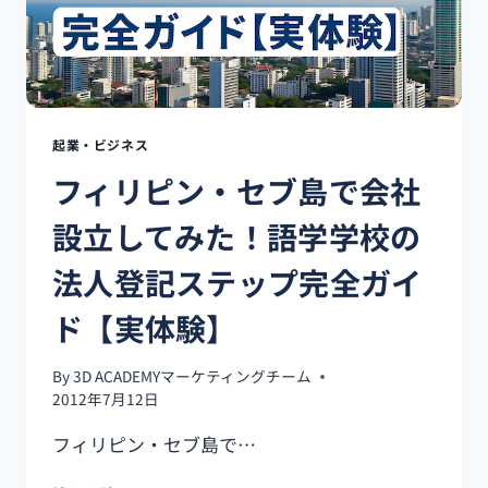
フ
ィ
リ
ピ
ン
で
の
起業・ビジネス
起
フィリピン・セブ島で会社
業
と
設立してみた！語学学校の
税
金
法人登記ステップ完全ガイ
の
リ
ド【実体験】
ア
ル
By
3D ACADEMYマーケティングチーム
2012年7月12日
フィリピン・セブ島で…
フ