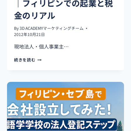
｜フィリピンでの起業と税
礎
知
金のリアル
識
By
3D ACADEMYマーケティングチーム
2012年10月21日
現地法人・個人事業主…
現
続きを読む
地
法
人・
個
人
事
業
主
向
け
｜