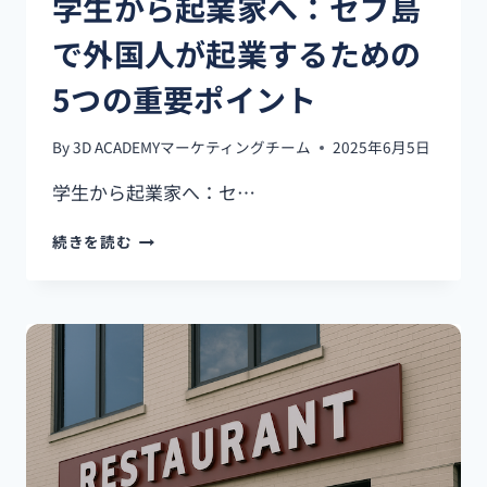
学生から起業家へ：セブ島
で外国人が起業するための
5つの重要ポイント
By
3D ACADEMYマーケティングチーム
2025年6月5日
学生から起業家へ：セ…
学
続きを読む
生
か
ら
起
業
家
へ：
セ
ブ
島
で