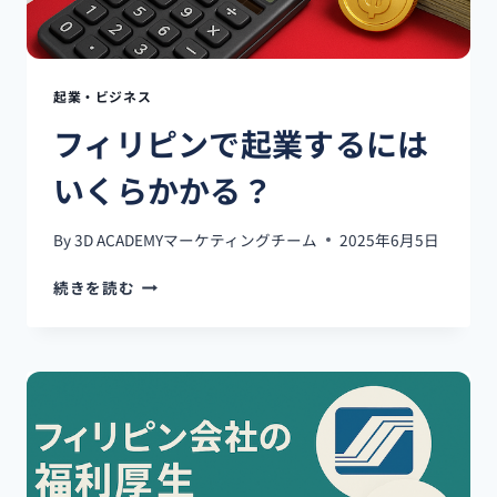
業
の
失
敗
起業・ビジネス
5
フィリピンで起業するには
選
いくらかかる？
By
3D ACADEMYマーケティングチーム
2025年6月5日
フ
続きを読む
ィ
リ
ピ
ン
で
起
業
す
る