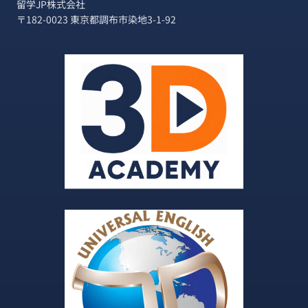
留学JP株式会社
法
〒182-0023 東京都調布市染地3-1-92
人
登
記
ス
テ
ッ
プ
完
全
ガ
イ
ド
【実
体
験】