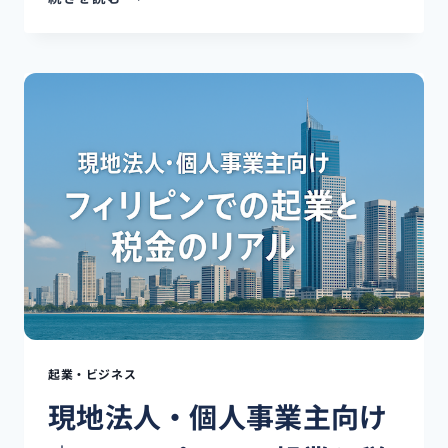
ィ
リ
ピ
ン
会
社
の
福
利
厚
生：
SSS,
PHILHEALTH,
PAG-
IBIG
に
つ
い
起業・ビジネス
て
現地法人・個人事業主向け
の
基