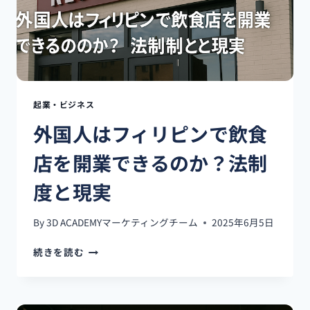
外
国
人
が
起
業
す
起業・ビジネス
る
外国人はフィリピンで飲食
た
め
店を開業できるのか？法制
の
5
度と現実
つ
の
重
By
3D ACADEMYマーケティングチーム
2025年6月5日
要
ポ
外
続きを読む
イ
国
ン
人
ト
は
フ