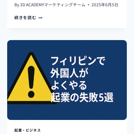
実
By
3D ACADEMYマーケティングチーム
2025年6月5日
セ
続きを読む
ブ
島
で
飲
食
店
を
開
業
す
る
に
は？
現
地
起
業
の
起業・ビジネス