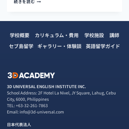
続きを読む
ィ
リ
ピ
ン・
セ
学校概要
カリキュラム・費用
学校施設
講師
ブ
島
セブ島留学
ギャラリー・体験談
英語留学ガイド
で
会
社
設
立
し
て
3D UNIVERSAL ENGLISH INSTITUTE INC.
み
School Address: 2F Hotel La Nivel, JY Square, Lahug, Cebu
た！
City, 6000, Philippines
語
TEL:
+63-32-261-7863
学
Email: info@3d-universal.com
学
校
日本代表法人
の