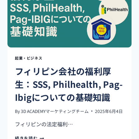
に
は
い
く
ら
か
か
る？
起業・ビジネス
フィリピン会社の福利厚
生：SSS, Philhealth, Pag-
Ibigについての基礎知識
By
3D ACADEMYマーケティングチーム
2025年6月4日
フィリピンの法定福利…
フ
続きを読む