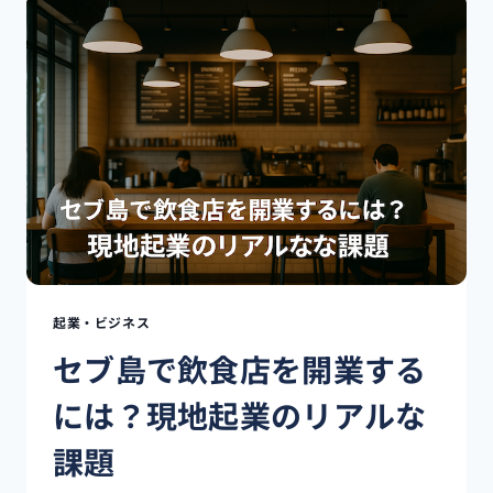
ィ
リ
ピ
ン
で
飲
食
店
を
開
業
で
き
る
起業・ビジネス
の
セブ島で飲食店を開業する
か？
法
には？現地起業のリアルな
制
度
課題
と
現