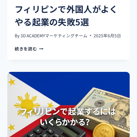
リ
フィリピンで外国人がよく
ア
ル
やる起業の失敗5選
な
課
題
By
3D ACADEMYマーケティングチーム
2025年6月5日
フ
続きを読む
ィ
リ
ピ
ン
で
外
国
人
が
よ
く
や
る
起