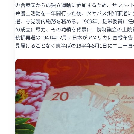
カ合衆国からの独立運動に参加するため、サント･ト
弁護士活動を一年間行った後、タヤバス州知事選に
選、与党院内総務を務める。1909年、駐米委員
の成立に尽力、その功績を背景に二院制議会の上院
統領再選の1941年12月に日本がアメリカに宣戦
見届けることなく志半ばの1944年8月1日にニュー