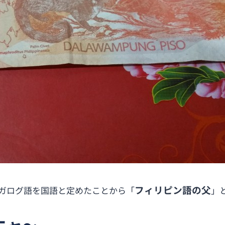
フィリピン語の父
タガログ語を国語と定めたことから「
」
ニャ〜