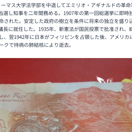
ーマス大学法学部を中退してエミリオ・アギナルドの革命軍
当選し知事を二年間務める。1907年の第一回総選挙に即時
に任命された。安定した政府の樹立を条件に将来の独立を盛り
議長に就任した。1935年、新憲法が国民投票で批准され、
布告し、翌1942年に日本がフィリピンを占領した後、アメリ
ヨークで持病の肺結核により逝去。