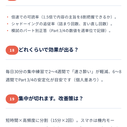
倍速での可読率（1.5倍で内容の主旨を8割把握できるか）。
シャドーイングの追従率（詰まり回数、言い直し回数）。
模試のパート別正答（Part 3/4の数値を週単位で記録）。
どれくらいで効果が出る？
18
毎日30分の集中練習で2〜4週間で「速さ酔い」が軽減、6〜8
週間でPart 3/4の安定化が目安です（個人差あり）。
集中が切れます。改善策は？
19
短時間×高頻度に分割（15分×2回）。スマホは機内モー