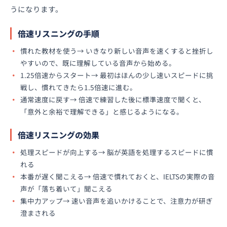
うになります。
倍速リスニングの手順
慣れた教材を使う→ いきなり新しい音声を速くすると挫折し
やすいので、既に理解している音声から始める。
1.25倍速からスタート→ 最初はほんの少し速いスピードに挑
戦し、慣れてきたら1.5倍速に進む。
通常速度に戻す→ 倍速で練習した後に標準速度で聞くと、
「意外と余裕で理解できる」と感じるようになる。
倍速リスニングの効果
処理スピードが向上する→ 脳が英語を処理するスピードに慣
れる
本番が遅く聞こえる→ 倍速で慣れておくと、IELTSの実際の音
声が「落ち着いて」聞こえる
集中力アップ→ 速い音声を追いかけることで、注意力が研ぎ
澄まされる