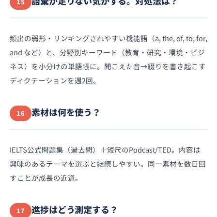
語彙が足りない気がする。対処法は？
15
頻出の弱形・リンキングされやすい機能語（a, the, of, to, for,
and など）と、分野別キーワード（教育・研究・環境・ビジ
ネス）を小分けの単語帳に。聞こえた音→綴りを書き起こす
ディクテーションを週2回。
素材は何を使う？
16
IELTS公式問題集（過去問）＋短尺のPodcast/TED。内容は
興味のあるテーマを選ぶと継続しやすい。同一素材を数日回
すことが成長の近道。
進捗はどう測定する？
17