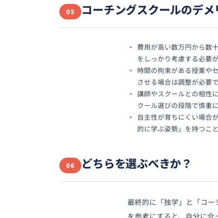
コーチングスクールのデメ
05
費用が高い数万円から数
をしっかり考慮する必要
時間の拘束がある授業や
させる場合は調整が必要
講師やスクールとの相性
クール選びの段階で慎重
自主性が育ちにくい場合
的に学ぶ姿勢」を持つこ
どちらを選ぶべきか？
06
最終的に「独学」と「コー
を参考にすると、自分に合