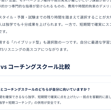
が高い 反面、モチベーション維持や弱点発見が難しいという課題があり
率的かつ専門的な指導が受けられる ものの、費用や時間的拘束のデメリ
スタイル・予算・試験までの残り時間を踏まえて選択することが大
人は独学でも十分成果を上げられます。一方で、短期間で確実にス
です。
用する「ハイブリッド型」も選択肢の一つです。自分に最適な学習
LTSリスニングの高スコアにつながります。
独学 vs コーチングスクール比較
独学とコーチングスクールのどちらが自分に向いていますか？
間を確保できるなら独学、短期間で確実に点を上げたい・弱点を客観的に直
独学＋短期コーチング」の併用が安全です。