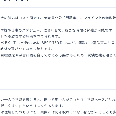
最大の強みはコスト面です。参考書や公式問題集、オンライン上の無料
。
る学校や仕事のスケジュールに合わせて、好きな時間に勉強が可能です。
わせた柔軟な学習計画を立てられます。
YouTubeやPodcast、BBCやTED Talksなど、無料かつ高品質
て教材を選びやすい点も魅力です。
る目標設定や学習計画を自分で考える必要があるため、試験勉強を通じ
しい一人で学習を続けると、途中で集中力が切れたり、学習ペースが乱れ
挫折しやすい」というリスクがあります。
では理解したつもりでも、実際には聞き取れていない部分があることも