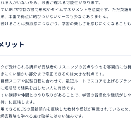
くれる人がいないため、改善が遅れる可能性があります。
すいIELTS特有の設問形式やタイムマネジメントを意識せず、ただ英語
結果、本番で得点に結びつかないケースも少なくありません。
を続けることは孤独感につながり、学習の楽しさを感じにくくなること
メリット
ックが受けられる講師が受験者のリスニングの弱点やクセを客観的に分
づきにくい細かい部分まで修正できるのは大きな利点です。
ム目標スコアや試験日程に合わせて、最短ルートでスコアを上げるプラ
特に短期間で結果を出したい人に有効です。
やすい講師や仲間とのやり取りがあることで、学習の習慣化や継続がし
維持」に直結します。
用できるIELTSの最新傾向を反映した教材や模試が用意されているた
や解答戦略も学べる点は独学にはない強みです。