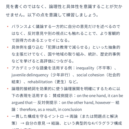
見を書くのではなく、論理性と具体性を意識することが欠か
せません。以下の点を意識して練習しましょう。
バランスよく議論する一方的に自分の意見だけを述べるので
はなく、反対意見や別の視点にも触れることで、より客観的
で説得力のあるエッセイになる。
具体例を盛り込む「犯罪は教育で減らせる」といった抽象的
な主張だけでなく、国や地域の取り組み、統計、歴史的事例
などを挙げると高評価につながる。
アカデミックな語彙を活用する例：inequality（不平等）、
juvenile delinquency（少年非行）、social cohesion（社会的
結束）、rehabilitation（更生）など。
論理的接続詞を効果的に使う論理展開を明確にするために以
下の表現を活用する： 賛成側提示：on the one hand, it can be
argued that… 反対側提示：on the other hand, however… 結
論：therefore, as a result, in conclusion
一貫した構成を守るイントロ → 両論（または問題点と解決
策） → 自分の意見 → 結論、という典型的な4パラグラフ構成