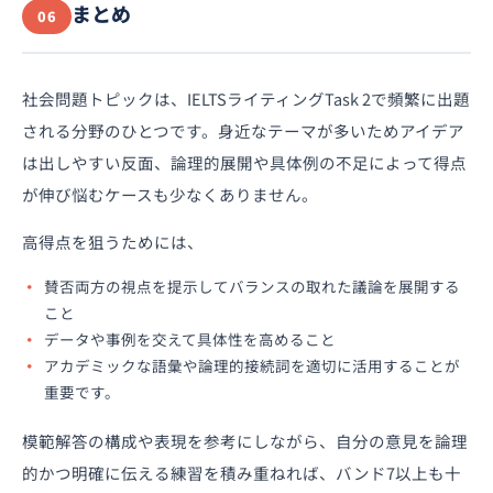
まとめ
06
社会問題トピックは、IELTSライティングTask 2で頻繁に出題
される分野のひとつです。身近なテーマが多いためアイデア
は出しやすい反面、論理的展開や具体例の不足によって得点
が伸び悩むケースも少なくありません。
高得点を狙うためには、
賛否両方の視点を提示してバランスの取れた議論を展開する
こと
データや事例を交えて具体性を高めること
アカデミックな語彙や論理的接続詞を適切に活用することが
重要です。
模範解答の構成や表現を参考にしながら、自分の意見を論理
的かつ明確に伝える練習を積み重ねれば、バンド7以上も十