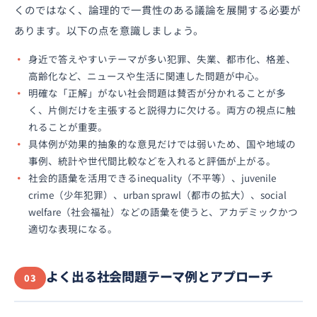
くのではなく、論理的で一貫性のある議論を展開する必要が
あります。以下の点を意識しましょう。
身近で答えやすいテーマが多い犯罪、失業、都市化、格差、
高齢化など、ニュースや生活に関連した問題が中心。
明確な「正解」がない社会問題は賛否が分かれることが多
く、片側だけを主張すると説得力に欠ける。両方の視点に触
れることが重要。
具体例が効果的抽象的な意見だけでは弱いため、国や地域の
事例、統計や世代間比較などを入れると評価が上がる。
社会的語彙を活用できるinequality（不平等）、juvenile
crime（少年犯罪）、urban sprawl（都市の拡大）、social
welfare（社会福祉）などの語彙を使うと、アカデミックかつ
適切な表現になる。
よく出る社会問題テーマ例とアプローチ
03