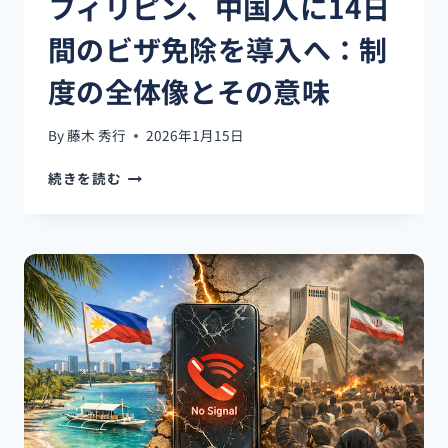
フィリピン、中国人に14日
間のビザ免除を導入へ：制
度の全体像とその意味
By
藤木 秀行
2026年1月15日
フ
続きを読む
ィ
リ
ピ
ン、
中
国
人
に
14
日
間
の
ビ