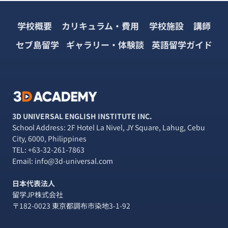
は
ペ
ジ
衛
生
学校概要
カリキュラム・費用
学校施設
講師
ー
ナ
面
に
セブ島留学
ギャラリー・体験談
英語留学ガイド
ジ
ビ
注
意
ゲ
が
必
ー
要
「2026
シ
3D UNIVERSAL ENGLISH INSTITUTE INC.
年
School Address: 2F Hotel La Nivel, JY Square, Lahug, Cebu
最
ョ
City, 6000, Philippines
新
TEL:
+63-32-261-7863
ガ
ン
イ
Email: info@3d-universal.com
ド」
日本代表法人
留学JP株式会社
〒182-0023 東京都調布市染地3-1-92