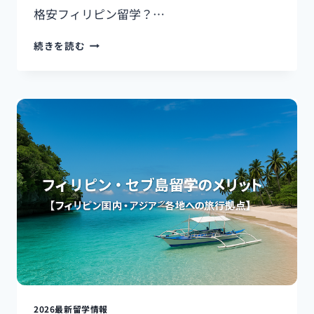
想
格安フィリピン留学？…
格
続きを読む
安
フ
ィ
リ
ピ
ン
留
学？
セ
ブ
島
の
3D
ACADEMY
の
コ
ス
パ
2026最新留学情報