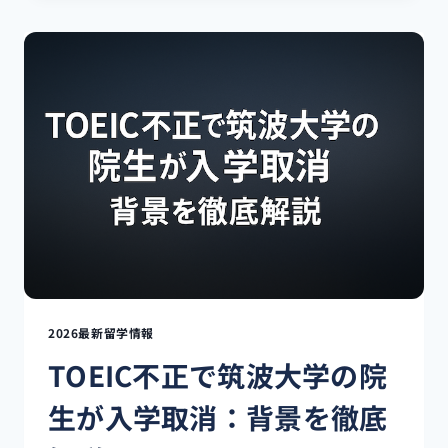
ピ
ン・
セ
ブ
島
か
ら
イ
ラ
ン
に
電
話
が
つ
な
2026最新留学情報
が
TOEIC不正で筑波大学の院
ら
な
生が入学取消：背景を徹底
い
―