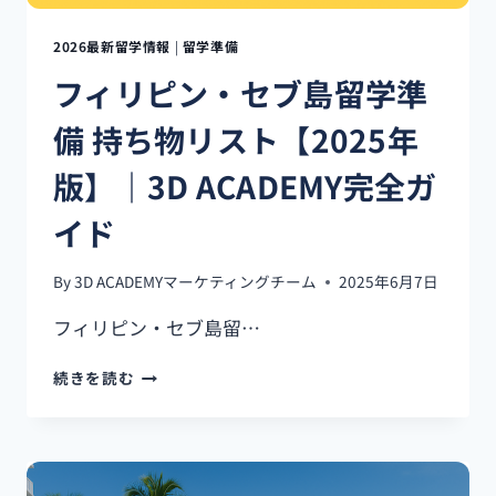
説！
メ
2026最新留学情報
|
留学準備
リ
フィリピン・セブ島留学準
ッ
ト・
備 持ち物リスト【2025年
費
用・
版】｜3D ACADEMY完全ガ
生
活・
イド
治
安
ま
By
3D ACADEMYマーケティングチーム
2025年6月7日
で
完
フィリピン・セブ島留…
全
ガ
フ
続きを読む
イ
ィ
ド
リ
【2025
ピ
年
ン・
版】
セ