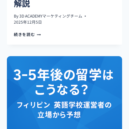
解説
留
学
生
By
3D ACADEMYマーケティングチーム
を
2025年12月5日
通
し
TOEIC
続きを読む
て
不
知
正
る、
で
い
筑
ま
波
イ
大
ラ
学
ン
の
で
院
起
生
き
が
て
入
い
学
る
取
現
消：
実