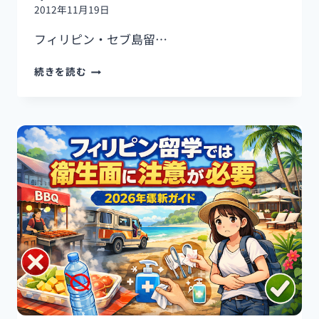
イ
2012年11月19日
ド
フィリピン・セブ島留…
フ
続きを読む
ィ
リ
ピ
ン・
セ
ブ
島
留
学
の
長
所・
短
所
【2025
年