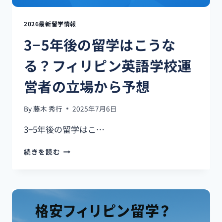
背
―
景
を
2026最新留学情報
徹
3−5年後の留学はこうな
底
解
る？フィリピン英語学校運
説
営者の立場から予想
By
藤木 秀行
2025年7月6日
3−5年後の留学はこ…
3−5
続きを読む
年
後
の
留
学
は
こ