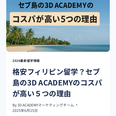
う
な
る？
フ
ィ
リ
ピ
ン
英
語
学
2026最新留学情報
校
格安フィリピン留学？セブ
運
営
島の3D ACADEMYのコスパ
者
の
が高い５つの理由
立
場
か
By
3D ACADEMYマーケティングチーム
ら
2025年6月25日
予