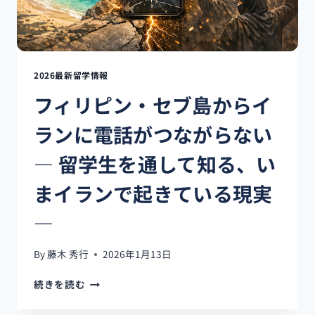
ザ
免
除
を
導
2026最新留学情報
入
フィリピン・セブ島からイ
へ：
制
ランに電話がつながらない
度
の
― 留学生を通して知る、い
全
体
まイランで起きている現実
像
と
―
そ
の
意
By
藤木 秀行
2026年1月13日
味
フ
続きを読む
ィ
リ