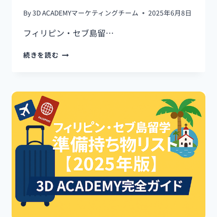
旅
By
3D ACADEMYマーケティングチーム
2025年6月8日
行
拠
フィリピン・セブ島留…
点】
フ
続きを読む
ィ
リ
ピ
ン・
セ
ブ
島
留
学
の
特
徴
を
徹
底
解