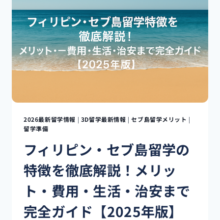
島
留
学
の
メ
リ
ッ
ト
【フ
ィ
リ
ピ
2026最新留学情報
|
3D留学最新情報
|
セブ島留学メリット
|
ン
留学準備
国
フィリピン・セブ島留学の
内・
ア
特徴を徹底解説！メリッ
ジ
ア
ト・費用・生活・治安まで
各
地
完全ガイド【2025年版】
へ
の