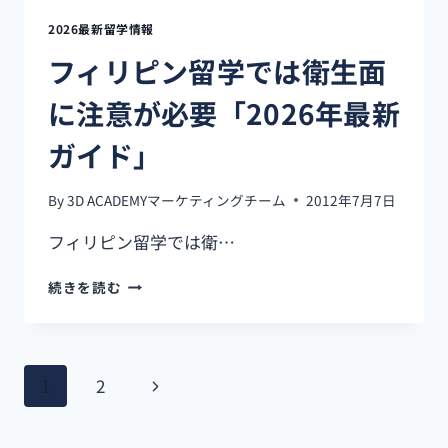
最
新
2026最新留学情報
情
フィリピン留学では衛生面
報】
に注意が必要「2026年最新
ガイド」
By
3D ACADEMYマーケティングチーム
2012年7月7日
フィリピン留学では衛…
フ
続きを読む
ィ
リ
ピ
ン
ペ
次
1
2
留
学
ー
の
で