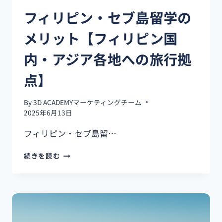
が
フィリピン・セブ島留学の
高
い
メリット【フィリピン国
５
つ
内・アジア各地への旅行拠
の
理
点】
由
By
3D ACADEMYマーケティングチーム
2025年6月13日
フィリピン・セブ島留…
フ
続きを読む
ィ
リ
ピ
ン・
セ
ブ