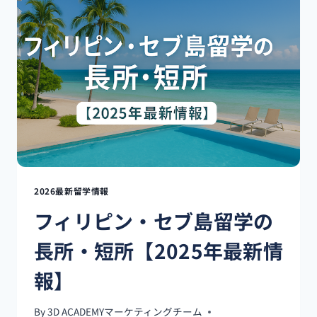
ブ
島
留
学
準
備
持
ち
物
リ
ス
ト
【2025
2026最新留学情報
年
フィリピン・セブ島留学の
版】
｜
長所・短所【2025年最新情
3D
ACADEMY
報】
完
全
ガ
By
3D ACADEMYマーケティングチーム