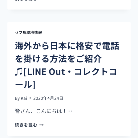
際
い
く
ら
な
セブ島現地情報
の！？】
2
海外から日本に格安で電話
ヶ
国
を掛ける方法をご紹介
留
学
♫[LINE Out・コレクトコ
で
掛
ール]
か
る
By
Kai
2020年4月24日
費
用！
皆さん、こんにちは！…
セ
ブ
海
続きを読む
×
外
オ
か