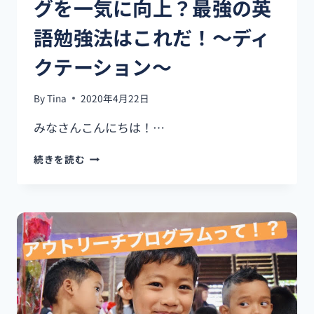
グを一気に向上？最強の英
コ
レ
語勉強法はこれだ！～ディ
ク
ト
クテーション～
コ
ー
ル]
By
Tina
2020年4月22日
みなさんこんにちは！…
【お
続きを読む
す
す
め
勉
強
法】
リ
ス
ニ
ン