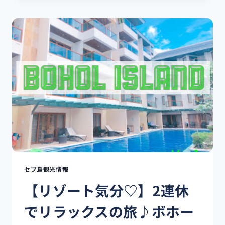
メ
と
泳
げ
る
♡】
2
連
休
で
リ
ラ
ッ
ク
ス
の
セブ島観光情報
旅
【リゾート気分♡】2連休
♪
バ
でリラックスの旅♪ボホー
リ
カ