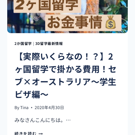
コ
ー
ヒ
ー
を
求
め
2か国留学
|
3D留学最新情報
て
【実際いくらなの！？】2
～
ヶ国留学で掛かる費用！セ
ブ×オーストラリア～学生
ビザ編～
By
Tina
2020年4月30日
みなさんこんにちは。…
【実
続きを読む