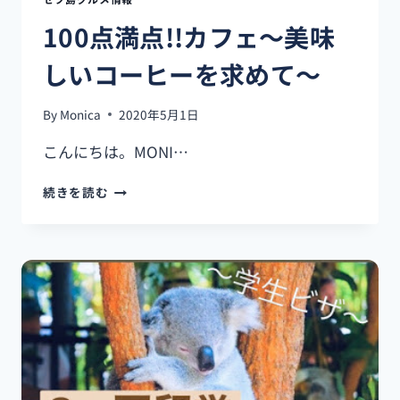
要
100点満点!!カフェ～美味
な
レ
しいコーヒーを求めて～
ジ
ュ
メ
By
Monica
2020年5月1日
作
成
こんにちは。MONI…
方
法！
100
続きを読む
点
満
点!!
カ
フ
ェ
～
美
味
し
い