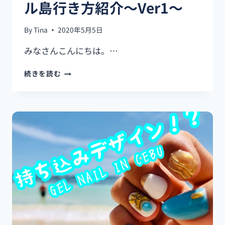
ル島行き方紹介～Ver1～
サ
グ
島
By
Tina
2020年5月5日
紹
介
みなさんこんにちは。…
～
VER2
【リ
続きを読む
～
ゾ
ー
ト
気
分
♡】
2
連
休
で
リ
ラ
ッ
ク