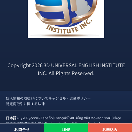
Copyright 2026 3D UNIVERSAL ENGLISH INSTITUTE
INC. All Rights Reserved.
個人情報の取扱いについて
キャンセル・返金ポリシー
特定商取引に関する法律
日本語
العربية
Русский
Español
Français
ไทย
Tiếng Việt
Монгол хэл
Türkçe
简体中文
繁體中文
한국어
Português (Brasil)
Italiano
Deutsch
©
2026
3D UNIVERSAL ENGLISH INSTITUTE INC.
お問合せ
LINE
お申込み