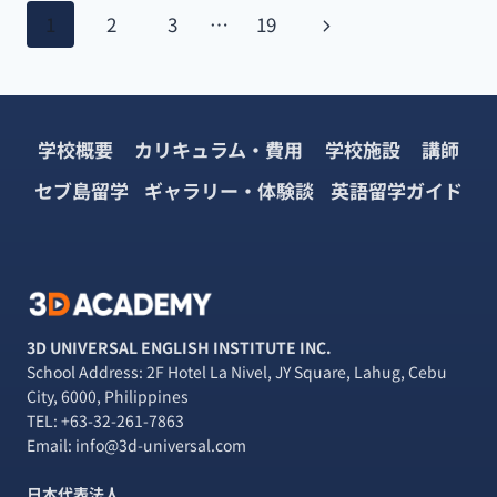
ー
ペ
強
次
1
2
3
…
19
チ
法
プ
ー
の
は
ロ
こ
グ
ペ
ジ
れ
ラ
だ！
ム】
学校概要
カリキュラム・費用
学校施設
講師
ー
ナ
～
2020
デ
年
セブ島留学
ギャラリー・体験談
英語留学ガイド
ジ
ビ
ィ
2
ク
月
ゲ
テ
レ
ー
ポ
ー
シ
ー
ョ
ト
シ
ン
3D UNIVERSAL ENGLISH INSTITUTE INC.
～
School Address: 2F Hotel La Nivel, JY Square, Lahug, Cebu
ョ
City, 6000, Philippines
TEL:
+63-32-261-7863
ン
Email: info@3d-universal.com
日本代表法人