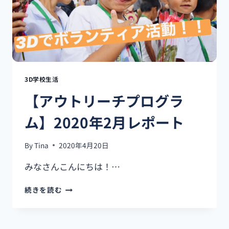
グ、
文
法
力、
ス
ピ
ー
キ
3D学校生活
ン
【アウトリーチプログラ
グ
を
ム】2020年2月レポート
一
気
に
By
Tina
2020年4月20日
向
上？
みなさんこんにちは！…
最
強
【ア
続きを読む
の
ウ
英
ト
語
リ
勉