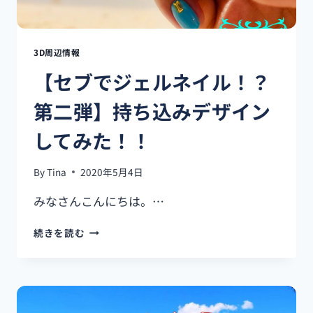
ス
の
旅
♪
3D周辺情報
ボ
【セブでジェルネイル！？
ホ
ー
第二弾】持ち込みデザイン
ル
島
してみた！！
行
き
方
By
Tina
2020年5月4日
紹
介
みなさんこんにちは。…
～
VER1
【セ
続きを読む
～
ブ
で
ジ
ェ
ル