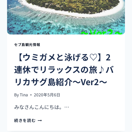
お
す
す
め
YOUTUBER8
選！
セブ島観光情報
【ウミガメと泳げる♡】2
連休でリラックスの旅♪バ
リカサグ島紹介～Ver2～
By
Tina
2020年5月6日
みなさんこんにちは。…
【ウ
続きを読む
ミ
ガ