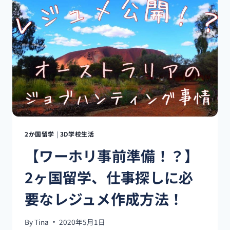
ネ
イ
ル！？
第
二
弾】
持
ち
込
み
デ
ザ
イ
2か国留学
|
3D学校生活
ン
【ワーホリ事前準備！？】
し
て
2ヶ国留学、仕事探しに必
み
た！！
要なレジュメ作成方法！
By
Tina
2020年5月1日