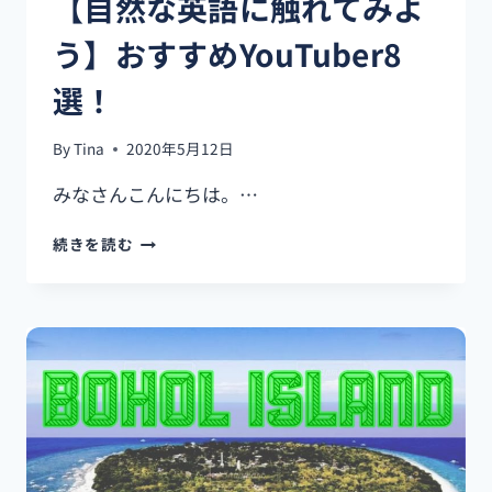
【自然な英語に触れてみよ
う】おすすめYouTuber8
選！
By
Tina
2020年5月12日
みなさんこんにちは。…
【自
続きを読む
然
な
英
語
に
触
れ
て
み
よ
う】