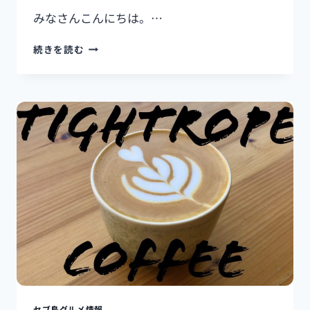
みなさんこんにちは。…
【ワ
続きを読む
ー
ホ
リ
事
前
準
備！？】
2
ヶ
国
留
学、
仕
事
探
し
に
必
セブ島グルメ情報