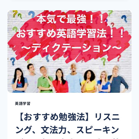
ー
ら
ス
日
ト
本
ラ
に
リ
格
ア
安
～
で
学
電
生
話
ビ
を
ザ
掛
編
け
～
る
方
法
を
英語学習
ご
【おすすめ勉強法】リスニ
紹
介
ング、文法力、スピーキン
♫[LINE
OUT・