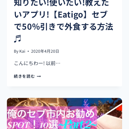
知りたい!使いたい!教えた
いアプリ!【Eatigo】セブ
で50％引きで外食する方法
♬
By
Kai
2020年4月20日
こんにちわー! 以前…
知
続きを読む
り
た
い!
使
い
た
い!
教
え