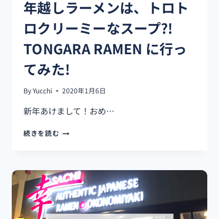
年越しラーメンは、トロト
テ
ィ
ロクリーミーなスープ?!
ビ
テ
TONGARA RAMEN に行っ
ィ,
観
てみた!
光
地
編]~PART
By
Yucchi
2020年1月6日
2~
新年あけまして！おめ…
年
続きを読む
越
し
ラ
ー
メ
ン
は、
ト