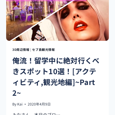
た
い
ア
プ
リ!
【EATIGO】
セ
ブ
で
3D周辺情報
|
セブ島観光情報
50％
俺流！留学中に絶対行くべ
引
き
きスポット10選！[アクテ
で
外
ィビティ,観光地編]~Part
食
す
2~
る
方
法
By
Kai
2020年4月9日
♬
みなさん、本日のブロ…