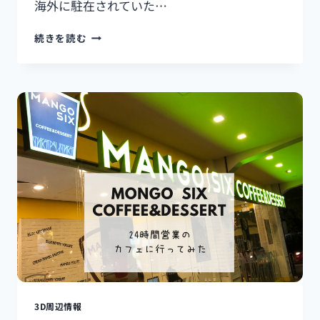
海外に駐在されていた…
提
続きを読む
供
の
速
さ
が
日
本
ク
オ
リ
テ
ィ⁉
安
く
て
美
味
し
3D周辺情報
い