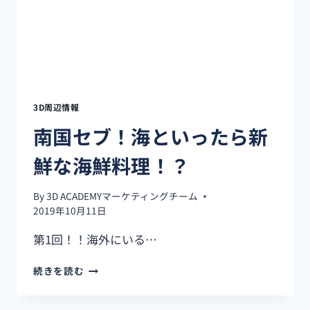
料
理！
【松
乃
屋】
3D周辺情報
南国セブ！海といったら新
鮮な海鮮料理！？
By
3D ACADEMYマーケティングチーム
2019年10月11日
第1回！！海外にいる…
南
続きを読む
国
セ