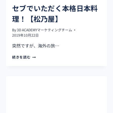
【JOLLY
セブでいただく本格日本料
BUBBLE】
へ
理！【松乃屋】
行
っ
て
By
3D ACADEMYマーケティングチーム
み
2019年10月22日
た
突然ですが、海外の旅…
セ
続きを読む
ブ
で
い
た
だ
く
本
格
日
本