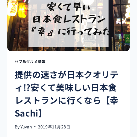
ロ
ト
ロ
ク
リ
ー
ミ
ー
な
ス
セブ島グルメ情報
ー
提供の速さが日本クオリテ
プ?!
TONGARA
ィ⁉安くて美味しい日本食
RAMEN
に
レストランに行くなら【幸
行
っ
Sachi】
て
み
た!
By
Yuyan
2019年11月28日