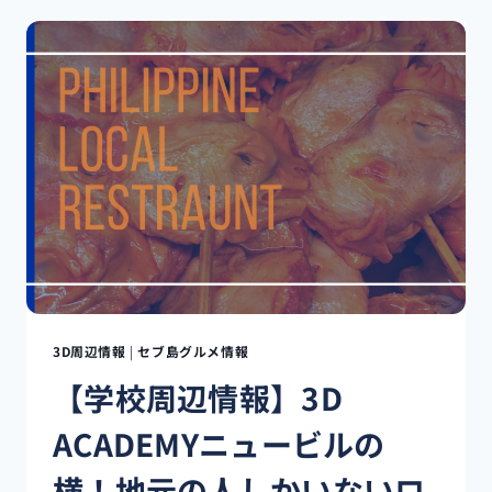
ブ！
海
と
い
っ
た
ら
新
鮮
な
海
鮮
料
理！？
3D周辺情報
|
セブ島グルメ情報
【学校周辺情報】3D
ACADEMYニュービルの
横！地元の人しかいないロ