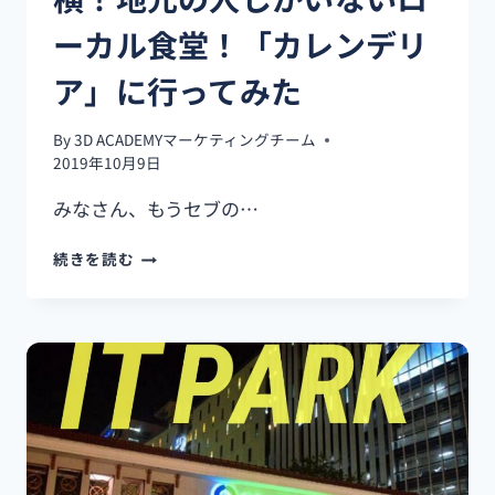
ーカル食堂！「カレンデリ
ア」に行ってみた
By
3D ACADEMYマーケティングチーム
2019年10月9日
みなさん、もうセブの…
【学
続きを読む
校
周
辺
情
報】
3D
ACADEMY
ニ
ュ
ー