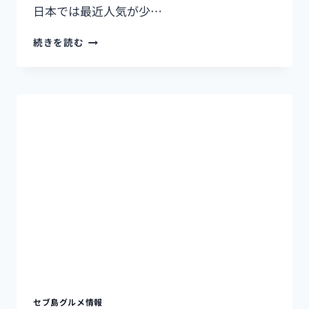
日本では最近人気が少…
セ
続きを読む
ブ
島
は
タ
ピ
オ
カ
天
国！？
3D
ACADEMY
か
ら
徒
歩
5
分
の
セブ島グルメ情報