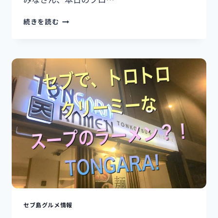
俺
続きを読む
流！
留
学
中
に
絶
対
行
く
べ
き
ス
ポ
ッ
ト
10
選！
[ア
セブ島グルメ情報
ク