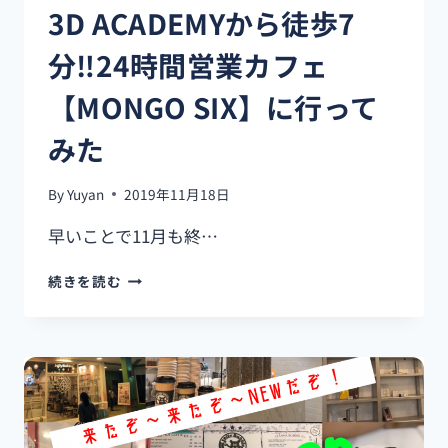
3D ACADEMYから徒歩7
日
本
分‼24時間営業カフェ
食
レ
【MONGO SIX】に行って
ス
ト
みた
ラ
ン
に
By
Yuyan
2019年11月18日
行
く
早いことで11月も終…
な
ら
3D
続きを読む
【幸
ACADEMY
SACHI】
か
ら
徒
歩
7
分‼
24