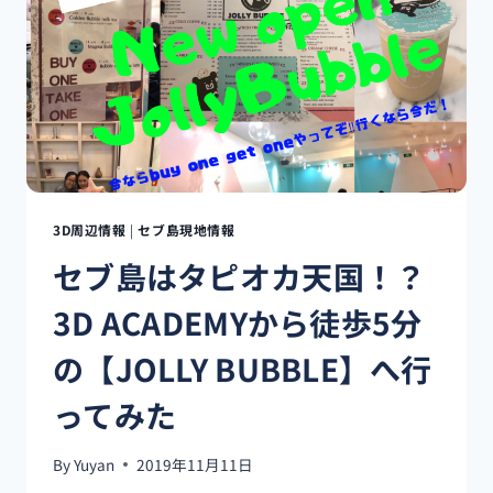
時
間
営
業
カ
フ
ェ
【MONGO
SIX】
に
3D周辺情報
|
セブ島現地情報
行
セブ島はタピオカ天国！？
っ
て
3D ACADEMYから徒歩5分
み
た
の【JOLLY BUBBLE】へ行
ってみた
By
Yuyan
2019年11月11日