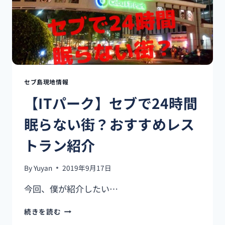
ビ
ル
の
横！
地
元
の
人
セブ島現地情報
し
【ITパーク】セブで24時間
か
い
眠らない街？おすすめレス
な
い
トラン紹介
ロ
ー
カ
By
Yuyan
2019年9月17日
ル
食
今回、僕が紹介したい…
堂！
「カ
【IT
続きを読む
レ
パ