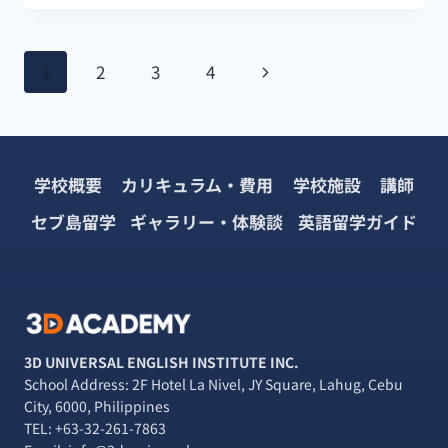
ン
ー
デ
ク】
リ
セ
ペ
ア」
次
1
2
3
4
ブ
に
で
ー
の
行
24
っ
時
ペ
ジ
て
間
み
眠
学校概要
カリキュラム・費用
学校施設
講師
ー
ナ
た
ら
な
セブ島留学
ギャラリー・体験談
英語留学ガイド
ジ
ビ
い
街？
ゲ
お
す
ー
す
め
シ
3D UNIVERSAL ENGLISH INSTITUTE INC.
レ
School Address: 2F Hotel La Nivel, JY Square, Lahug, Cebu
ス
ョ
City, 6000, Philippines
ト
TEL:
+63-32-261-7863
ラ