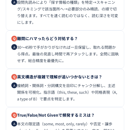
設問先読みにより「探す情報の種類」を特定→スキャニン
グ/スキミングで該当箇所へ→必要部分のみ精読、の順で切
り替えます。すべてを速く読むのではなく、読む深さを可変
にします。
難問にハマったらどう対処する？
30〜45秒で手がかりがなければ一旦保留し、取れる問題か
ら得点。最後の見直し時間で再アタックします。全問に固執
せず、総合精度を最優先に。
英文構造が複雑で理解が追いつかないときは？
接続詞・関係詞・分詞構文を目印にチャンク分解し、主述
関係を可視化。指示語（this, these, such）や同格表現（A,
a type of B）で要点を特定します。
True/False/Not Givenで頻発するミスは？
本文の限定語（some, most, only, rarely）や否定・譲歩