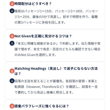
時間配分はどうすべき？
推奨はパッセージ1＝15分、パッセージ2＝18分、パッセー
ジ3＝25分、最後の5分で見直し。前半で時間を作り、最難
の第3パッセージに余裕を回します。
Not Givenを正確に見分けるコツは？
「本文に明確な根拠があるか」で判断します。似た情報や常
識で埋めず、本文で肯定・否定のどちらも確認できない場合
のみNot Givenを選択します。
Matching Headings（見出し）で迷子にならない方法
は？
段落の主旨を捉えることが最優先。各段落の冒頭・末尾と
転換語（However, Thereforeなど）を確認し、段落を一言
で要約してから見出し候補と照合します。
語彙パラフレーズに強くなるには？