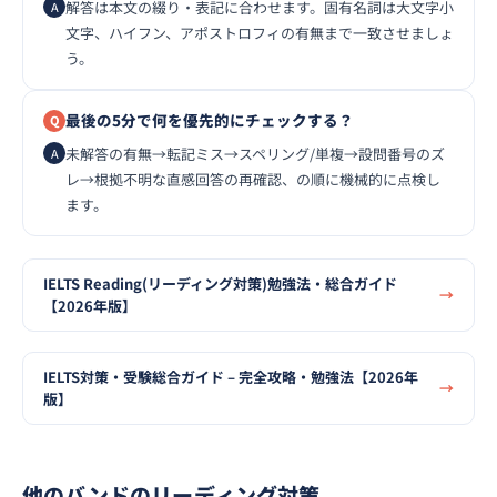
解答は本文の綴り・表記に合わせます。固有名詞は大文字小
文字、ハイフン、アポストロフィの有無まで一致させましょ
う。
最後の5分で何を優先的にチェックする？
未解答の有無→転記ミス→スペリング/単複→設問番号のズ
レ→根拠不明な直感回答の再確認、の順に機械的に点検し
ます。
IELTS Reading(リーディング対策)勉強法・総合ガイド
【2026年版】
IELTS対策・受験総合ガイド – 完全攻略・勉強法【2026年
版】
他のバンドのリーディング対策