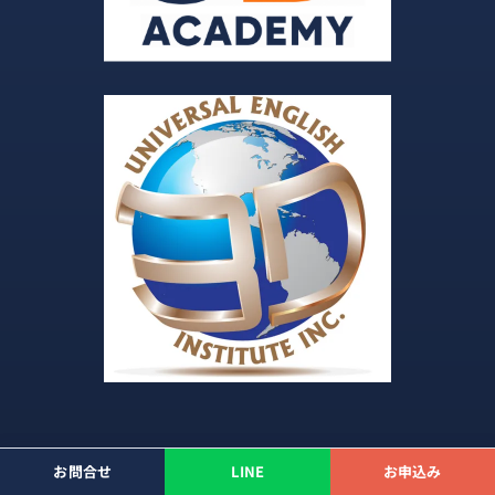
お問合せ
LINE
お申込み
Copyright 2026 3D UNIVERSAL ENGLISH INSTITUTE