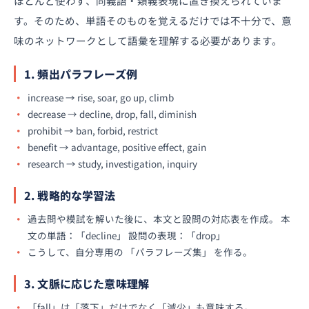
ほとんど使わず、同義語・類義表現に置き換えられていま
す。そのため、単語そのものを覚えるだけでは不十分で、意
味のネットワークとして語彙を理解する必要があります。
1. 頻出パラフレーズ例
increase → rise, soar, go up, climb
decrease → decline, drop, fall, diminish
prohibit → ban, forbid, restrict
benefit → advantage, positive effect, gain
research → study, investigation, inquiry
2. 戦略的な学習法
過去問や模試を解いた後に、本文と設問の対応表を作成。 本
文の単語：「decline」 設問の表現：「drop」
こうして、自分専用の 「パラフレーズ集」 を作る。
3. 文脈に応じた意味理解
「fall」は「落下」だけでなく「減少」も意味する。