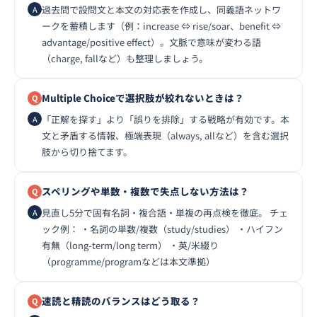
過去問で設問文と本文の対応表を作成し、同義語ネットワ
ークを蓄積します（例：increase ⇔ rise/soar、benefit ⇔
advantage/positive effect）。文脈で意味が変わる語
（charge, fallなど）も整理しましょう。
Multiple Choiceで選択肢が絞れないときは？
「正解を探す」より「誤りを排除」する戦略が有効です。本
文と矛盾する情報、極端表現（always, allなど）を含む選択
肢から切り捨てます。
スペリングや単数・複数で失点しない方法は？
見直し5分で固有名詞・複合語・単複の再点検を徹底。 チェ
ック例： ・名詞の単数/複数（study/studies） ・ハイフン
有無（long-term/long term） ・英/米綴り
（programme/programなどは本文準拠）
速読と精読のバランスはどう取る？