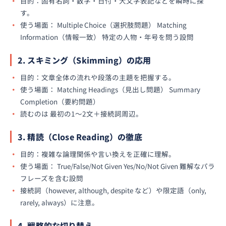
目的：固有名詞・数字・日付・大文字表記などを瞬時に探
す。
使う場面： Multiple Choice（選択肢問題） Matching
Information（情報一致） 特定の人物・年号を問う設問
2. スキミング（Skimming）の応用
目的：文章全体の流れや段落の主題を把握する。
使う場面： Matching Headings（見出し問題） Summary
Completion（要約問題）
読むのは 最初の1〜2文＋接続詞周辺。
3. 精読（Close Reading）の徹底
目的：複雑な論理関係や言い換えを正確に理解。
使う場面： True/False/Not Given Yes/No/Not Given 難解なパラ
フレーズを含む設問
接続詞（however, although, despite など）や限定語（only,
rarely, always）に注意。
4. 戦略的な切り替え