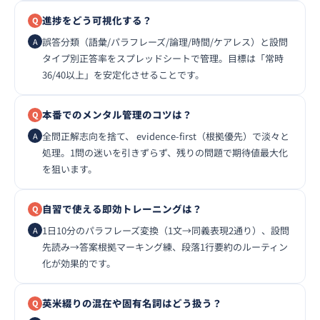
進捗をどう可視化する？
誤答分類（語彙/パラフレーズ/論理/時間/ケアレス）と設問
タイプ別正答率をスプレッドシートで管理。目標は「常時
36/40以上」を安定化させることです。
本番でのメンタル管理のコツは？
全問正解志向を捨て、 evidence-first（根拠優先）で淡々と
処理。1問の迷いを引きずらず、残りの問題で期待値最大化
を狙います。
自習で使える即効トレーニングは？
1日10分のパラフレーズ変換（1文→同義表現2通り）、設問
先読み→答案根拠マーキング練、段落1行要約のルーティン
化が効果的です。
英米綴りの混在や固有名詞はどう扱う？