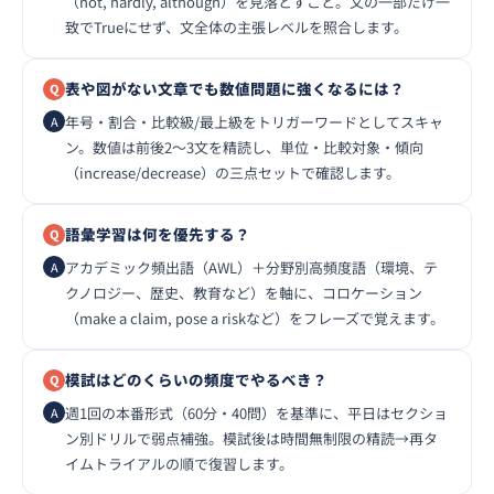
（not, hardly, although）を見落とすこと。文の一部だけ一
致でTrueにせず、文全体の主張レベルを照合します。
表や図がない文章でも数値問題に強くなるには？
年号・割合・比較級/最上級をトリガーワードとしてスキャ
ン。数値は前後2〜3文を精読し、単位・比較対象・傾向
（increase/decrease）の三点セットで確認します。
語彙学習は何を優先する？
アカデミック頻出語（AWL）＋分野別高頻度語（環境、テ
クノロジー、歴史、教育など）を軸に、コロケーション
（make a claim, pose a riskなど）をフレーズで覚えます。
模試はどのくらいの頻度でやるべき？
週1回の本番形式（60分・40問）を基準に、平日はセクショ
ン別ドリルで弱点補強。模試後は時間無制限の精読→再タ
イムトライアルの順で復習します。