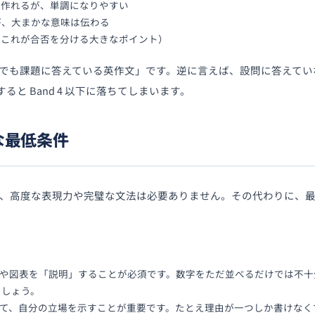
は作れるが、単調になりやすい
が、大まかな意味は伝わる
（これが合否を分ける大きなポイント）
不完全でも課題に答えている英作文」です。逆に言えば、設問に答えて
と Band 4 以下に落ちてしまいます。
要な最低条件
めには、高度な表現力や完璧な文法は必要ありません。その代わりに、
グラフや図表を「説明」することが必須です。数字をただ並べるだけでは不
ましょう。
に対して、自分の立場を示すことが重要です。たとえ理由が一つしか書けな