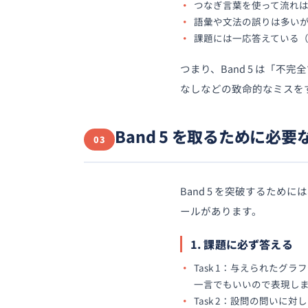
つなぎ言葉を使って流れ
語彙や文法の誤りは多い
課題には一応答えている
つまり、Band 5 は「
なしなどの致命的なミスをする
Band 5 を取るために必
03
Band 5 を突破するた
ールがあります。
1. 課題に必ず答える
Task 1：与えられた
一言でもいいので表現し
Task 2：設問の問い