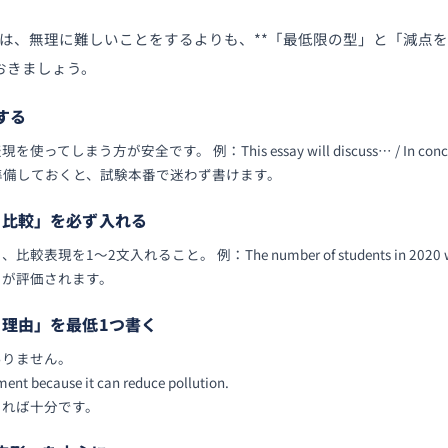
するには、無理に難しいことをするよりも、**「最低限の型」と「減点
おきましょう。
する
う方が安全です。 例：This essay will discuss… / In conclusion, 
準備しておくと、試験本番で迷わず書けます。
数字＋比較」を必ず入れる
1〜2文入れること。 例：The number of students in 2020 was hig
」が評価されます。
意見＋理由」を最低1つ書く
ありません。
ent because it can reduce pollution.
きれば十分です。