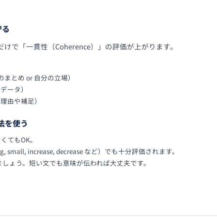
守る
けで「一貫性（Coherence）」の評価が上がります。
（全体のまとめ or 自分の立場）
理由やデータ）
追加の理由や補足）
文法を使う
くてもOK。
mall, increase, decrease など）でも十分評価されます。
ましょう。短い文でも意味が伝われば大丈夫です。