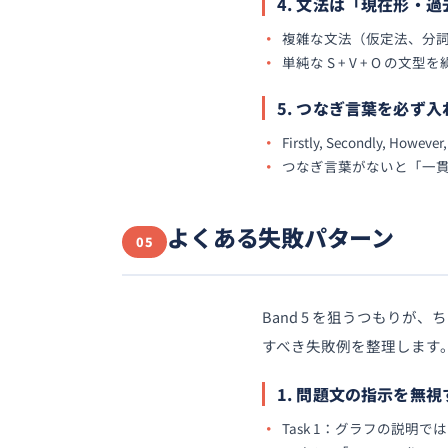
4. 文法は「現在形・
複雑な文法（仮定法、分
単純な S + V + O の文
5. つなぎ言葉を必ず入
Firstly, Secondly, 
つなぎ言葉がないと「一貫性
よくある失敗パターン
05
Band 5 を狙うつもりが
すべき失敗例を整理します
1. 問題文の指示を無視
Task 1：グラフの説明