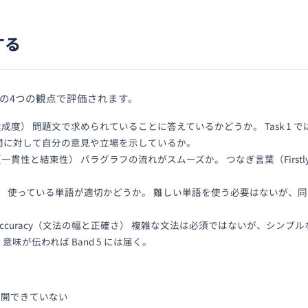
する
以下の4つの観点で評価されます。
nt（課題達成度） 問題文で求められていることに答えているかどうか。 Task 
では設問に対して自分の意見や立場を示しているか。
sion（一貫性と結束性） パラグラフの流れがスムーズか。 つなぎ言葉（Firstly, In 
。
rce（語彙力） 使っている単語が適切かどうか。 難しい単語を使う必要はない
ge and Accuracy（文法の幅と正確さ） 複雑な文法は必須ではないが、
味が伝われば Band 5 には届く。
展開できていない