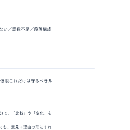
いない／語数不足／段落構成
最低限これだけは守るべきル
十分で、「比較」や「変化」を
くても、意見＋理由の形にすれ